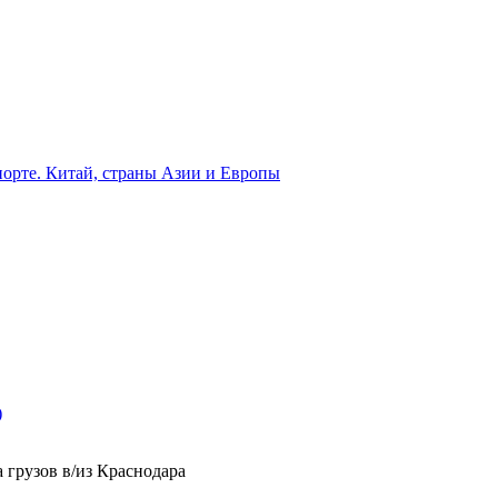
орте. Китай, страны Азии и Европы
)
 грузов в/из Краснодара