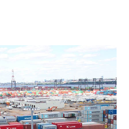
Чебоксары
Челябинск
Южно-Сахалинск
Якутск
Ялта
Ярославль