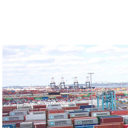
Волжский
Кострома
Вологда
Краснодар
Воронеж
Красноярск
Грозный
Курган
Дальний Восток
Курск
Дербент
Кызыл
Дзержинск
Лесосибирск