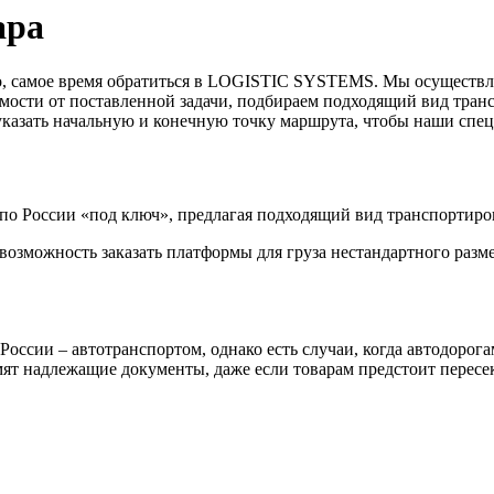
ара
го, самое время обратиться в LOGISTIC SYSTEMS. Мы осуществл
имости от поставленной задачи, подбираем подходящий вид транс
указать начальную и конечную точку маршрута, чтобы наши спе
а по России «под ключ», предлагая подходящий вид транспортир
 возможность заказать платформы для груза нестандартного разм
оссии – автотранспортом, однако есть случаи, когда автодорога
ят надлежащие документы, даже если товарам предстоит пересек