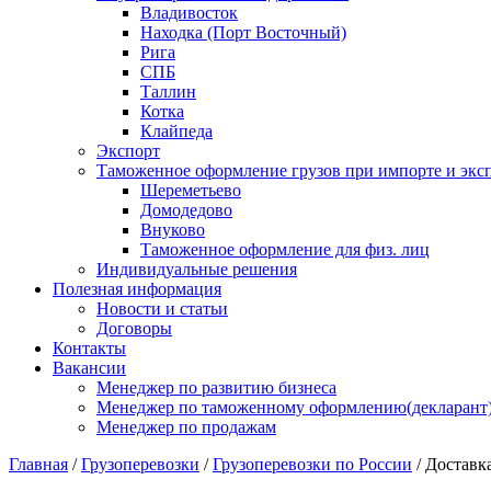
Владивосток
Находка (Порт Восточный)
Рига
СПБ
Таллин
Котка
Клайпеда
Экспорт
Таможенное оформление грузов при импорте и эксп
Шереметьево
Домодедово
Внуково
Таможенное оформление для физ. лиц
Индивидуальные решения
Полезная информация
Новости и статьи
Договоры
Контакты
Вакансии
Менеджер по развитию бизнеса
Менеджер по таможенному оформлению(декларант
Менеджер по продажам
Главная
/
Грузоперевозки
/
Грузоперевозки по России
/
Доставка