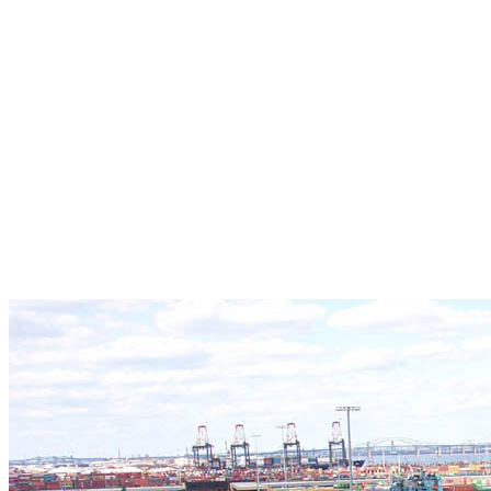
Великий Новгород
Киров
Владивосток
Кисловодск
Владикавказ
Ковров
Владимир
Коми
Волгоград
Комсомольск-на-Амуре
Волгодонск
Копейск
Волжский
Кострома
Вологда
Краснодар
Воронеж
Красноярск
Грозный
Курган
Дальний Восток
Курск
Дербент
Кызыл
Дзержинск
Лесосибирск