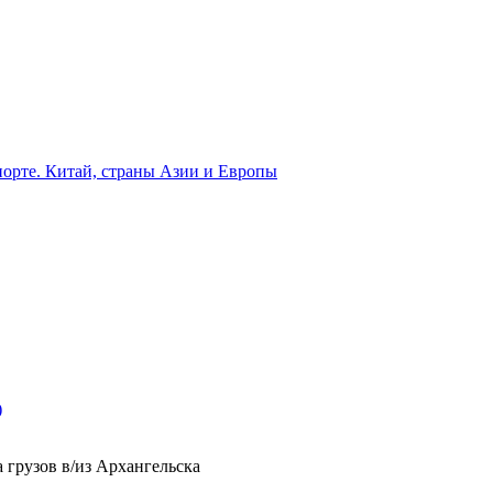
орте. Китай, страны Азии и Европы
)
 грузов в/из Архангельска