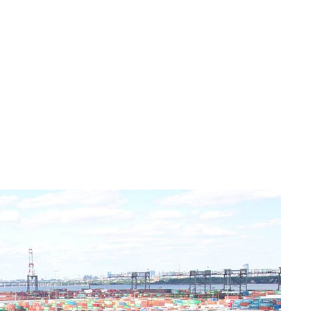
Ставрополь
Тверь
Томск
Тула
Тюмень
Ухта
Хабаровск
Чебоксары
Челябинск
Южно-Сахалинск
Якутск
Ялта
Ярославль