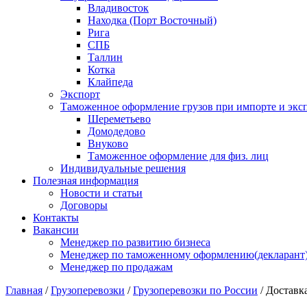
Владивосток
Находка (Порт Восточный)
Рига
СПБ
Таллин
Котка
Клайпеда
Экспорт
Таможенное оформление грузов при импорте и эксп
Шереметьево
Домодедово
Внуково
Таможенное оформление для физ. лиц
Индивидуальные решения
Полезная информация
Новости и статьи
Договоры
Контакты
Вакансии
Менеджер по развитию бизнеса
Менеджер по таможенному оформлению(декларант
Менеджер по продажам
Главная
/
Грузоперевозки
/
Грузоперевозки по России
/
Доставка