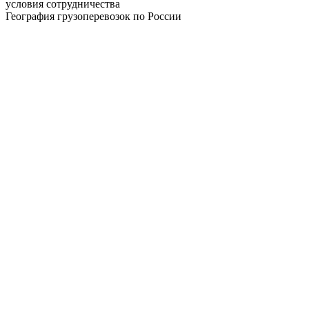
условия сотрудничества
География грузоперевозок по России
Абакан
Димитровград
Альметьевск
Евпатория
Анапа
Екатеринбург
Ангарск
Елец
Арзамас
Ессентуки
Армавир
Железногорск
Артём
Забайкальск
Архангельск
Зеленодольск
Астрахань
Златоуст
Ачинск
Иваново
Балаково
Ижевск
Барнаул
Иркутск
Батайск
Йошкар-Ола
Башкортостан
Казань
Белгород
Калининград
Бердск
Калуга
Березники
Каменск-Уральский
Бийск
Камышин
Благовещенск
Каспийск
Братск
Кемерово
Брянск
Керчь