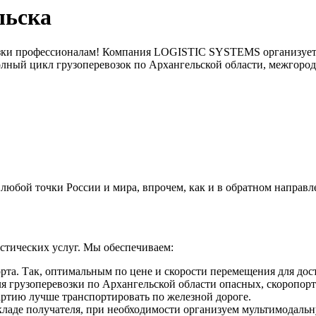
льска
возки профессионалам! Компания LOGISTIC SYSTEMS организует 
олный цикл грузоперевозок по Архангельской области, межгороду
любой точки России и мира, впрочем, как и в обратном направл
тических услуг. Мы обеспечиваем:
рта. Так, оптимальным по цене и скорости перемещения для дост
я грузоперевозки по Архангельской области опасных, скоропорт
артию лучше транспортировать по железной дороге.
складе получателя, при необходимости организуем мультимодаль