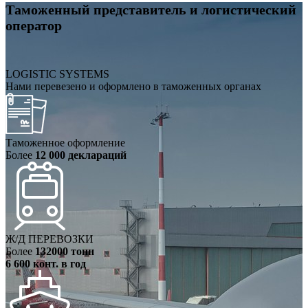
Таможенный представитель и логистический
оператор
LOGISTIC SYSTEMS
Нами перевезено и оформлено в таможенных органах
Таможенное оформление
Более
12 000 деклараций
Ж/Д ПЕРЕВОЗКИ
Более
132000 тонн
6 600 конт. в год