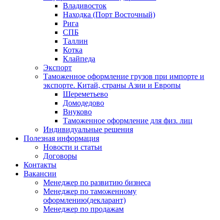
Владивосток
Находка (Порт Восточный)
Рига
СПБ
Таллин
Котка
Клайпеда
Экспорт
Таможенное оформление грузов при импорте и
экспорте. Китай, страны Азии и Европы
Шереметьево
Домодедово
Внуково
Таможенное оформление для физ. лиц
Индивидуальные решения
Полезная информация
Новости и статьи
Договоры
Контакты
Вакансии
Менеджер по развитию бизнеса
Менеджер по таможенному
оформлению(декларант)
Менеджер по продажам