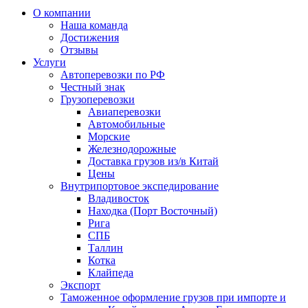
О компании
Наша команда
Достижения
Отзывы
Услуги
Автоперевозки по РФ
Честный знак
Грузоперевозки
Авиаперевозки
Автомобильные
Морские
Железнодорожные
Доставка грузов из/в Китай
Цены
Внутрипортовое экспедирование
Владивосток
Находка (Порт Восточный)
Рига
СПБ
Таллин
Котка
Клайпеда
Экспорт
Таможенное оформление грузов при импорте и