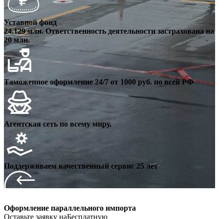
Уставной фонд
24,129 млн. Ответственность деятельности застрахована на
20 млн.
Таможенное оформление 24/7 от 1000 руб. по всей РФ
Агентская сеть по всему миру.
Поддерживаем качественный сервис 25 лет
Оформление параллельного импорта
Оставьте заявку на
Бесплатную