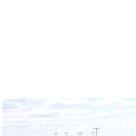
Благовещенск
Каспийск
Братск
Кемерово
Брянск
Керчь
Великий Новгород
Киров
Владивосток
Кисловодск
Владикавказ
Ковров
Владимир
Коми
Волгоград
Комсомольск-на-Амуре
Волгодонск
Копейск
Волжский
Кострома
Вологда
Краснодар
Воронеж
Красноярск
Грозный
Курган
Дальний Восток
Курск
Дербент
Кызыл
Дзержинск
Лесосибирск