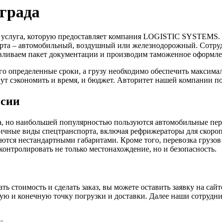
нграда
я услуга, которую предоставляет компания LOGISTIC SYSTEMS.
порта – автомобильный, воздушный или железнодорожный. Сотр
вливаем пакет документации и производим таможенное оформлен
го определенные сроки, а грузу необходимо обеспечить максима
т сэкономить и время, и бюджет. Авторитет нашей компании 
ссии
, но наибольшей популярностью пользуются автомобильные пер
чные виды спецтранспорта, включая рефрижераторы для скороп
аются нестандартными габаритами. Кроме того, перевозка грузо
контролировать не только местонахождение, но и безопасность.
 стоимость и сделать заказ, вы можете оставить заявку на сайт
ьную и конечную точку погрузки и доставки. Далее наши сотрудн
;