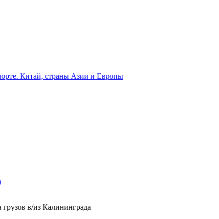
орте. Китай, страны Азии и Европы
)
 грузов в/из Калининграда