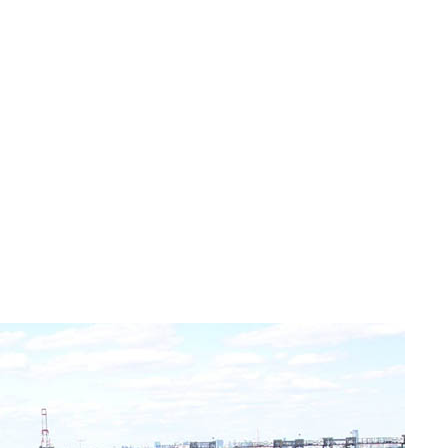
Сочи
Санкт-Петербург
Ставрополь
Тверь
Томск
Тула
Тюмень
Ухта
Хабаровск
Чебоксары
Челябинск
Южно-Сахалинск
Якутск
Ялта
Ярославль