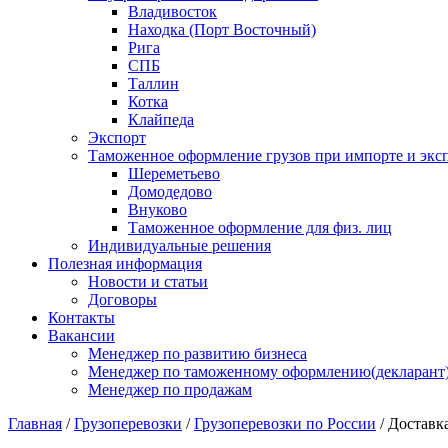
Владивосток
Находка (Порт Восточный)
Рига
СПБ
Таллин
Котка
Клайпеда
Экспорт
Таможенное оформление грузов при импорте и эксп
Шереметьево
Домодедово
Внуково
Таможенное оформление для физ. лиц
Индивидуальные решения
Полезная информация
Новости и статьи
Договоры
Контакты
Вакансии
Менеджер по развитию бизнеса
Менеджер по таможенному оформлению(декларант
Менеджер по продажам
Главная
/
Грузоперевозки
/
Грузоперевозки по России
/
Доставка