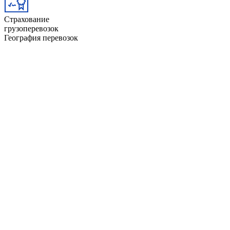
Страхование
грузоперевозок
География перевозок
Абакан
Димитровград
Альметьевск
Евпатория
Анапа
Екатеринбург
Ангарск
Елец
Арзамас
Ессентуки
Армавир
Железногорск
Артём
Забайкальск
Архангельск
Зеленодольск
Астрахань
Златоуст
Ачинск
Иваново
Балаково
Ижевск
Барнаул
Иркутск
Батайск
Йошкар-Ола
Башкортостан
Казань
Белгород
Калининград
Бердск
Калуга
Березники
Каменск-Уральский
Бийск
Камышин