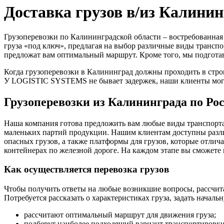
Доставка грузов в/из Калини
Грузоперевозки по Калининградской области – востребованна
груза «под ключ», предлагая на выбор различные виды транс
предложат вам оптимальный маршрут. Кроме того, мы подгота
Когда грузоперевозки в Калининград должны проходить в стро
У LOGISTIC SYSTEMS не бывает задержек, наши клиенты могу
Грузоперевозки из Калининграда по Ро
Наша компания готова предложить вам любые виды транспорта
маленьких партий продукции. Нашим клиентам доступны разли
опасных грузов, а также платформы для грузов, которые отлич
контейнерах по железной дороге. На каждом этапе вы сможете 
Как осуществляется перевозка грузов
Чтобы получить ответы на любые возникшие вопросы, рассчитать
Потребуется рассказать о характеристиках груза, задать начал
рассчитают оптимальный маршрут для движения груза;
подберут наиболее подходящий вариант транспортировки