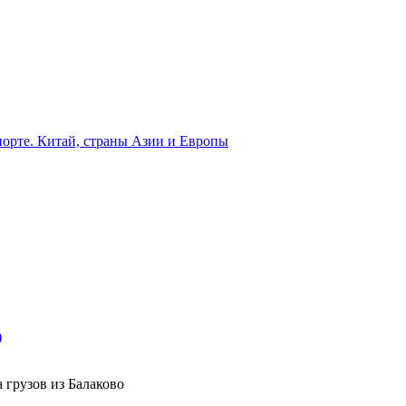
орте. Китай, страны Азии и Европы
)
 грузов из Балаково