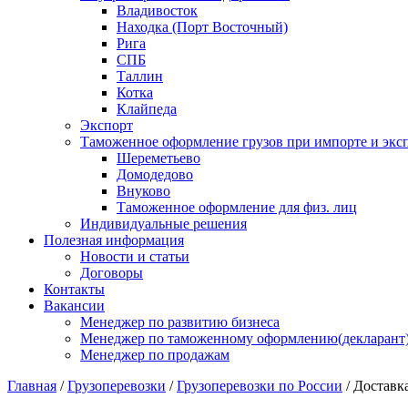
Владивосток
Находка (Порт Восточный)
Рига
СПБ
Таллин
Котка
Клайпеда
Экспорт
Таможенное оформление грузов при импорте и эксп
Шереметьево
Домодедово
Внуково
Таможенное оформление для физ. лиц
Индивидуальные решения
Полезная информация
Новости и статьи
Договоры
Контакты
Вакансии
Менеджер по развитию бизнеса
Менеджер по таможенному оформлению(декларант
Менеджер по продажам
Главная
/
Грузоперевозки
/
Грузоперевозки по России
/
Доставка