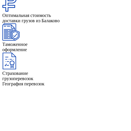
Оптимальная стоимость
доставки грузов из Балаково
Таможенное
оформление
Страхование
грузоперевозок
География перевозок
Анапа
Йошкар-Ола
Архангельск
Казань
Астрахань
Калининград
Барнаул
Керчь
Башкортостан
Киров
Белгород
Коми