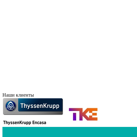
Брянск
Краснодар
Великий Новгород
Красноярск
Владивосток
Курск
Владикавказ
Лесосибирск
Волгоград
Липецк
Воронеж
Махачкала
Дальний Восток
Новосибирск
Евпатория
Норильск
Екатеринбург
Оренбург
Елец
Орск
Забайкальск
Пермь
Иркутск
Петропавловск-Камчат
Иваново
Печоры
Ижевск
Ростов-на-Дону
Наши клиенты