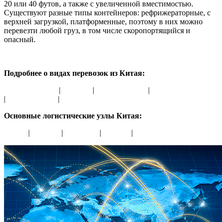
20 или 40 футов, а также с увеличенной вместимостью.
Существуют разные типы контейнеров: рефрижераторные, с
верхней загрузкой, платформенные, поэтому в них можно
перевезти любой груз, в том числе скоропортящийся и
опасный.
Подробнее о видах перевозок из Китая:
автомобильные
|
морские
|
авиаперевозки
|
железнодорожные
|
контейнерные
|
сборные грузы
Основные логистические узлы Китая:
Пекин
|
Шанхай
|
Гуанчжоу
|
Циндао
|
Харбин