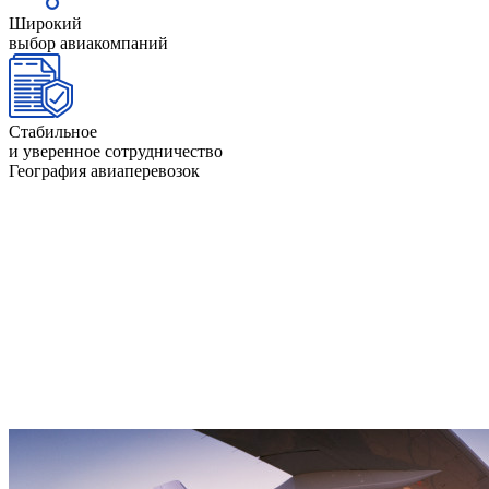
Широкий
выбор авиакомпаний
Стабильное
и уверенное сотрудничество
География авиаперевозок
Россия
Междун
СНГ
Москва
Кит
Владивосток
Казахстан
Евр
Хабаровск
Белорусия
СШ
Новороссийск
Узбекистан
Афр
Санкт-
Азербаджан
Ази
Петербург