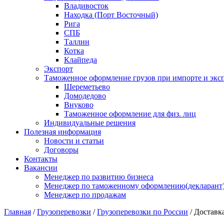
Владивосток
Находка (Порт Восточный)
Рига
СПБ
Таллин
Котка
Клайпеда
Экспорт
Таможенное оформление грузов при импорте и эксп
Шереметьево
Домодедово
Внуково
Таможенное оформление для физ. лиц
Индивидуальные решения
Полезная информация
Новости и статьи
Договоры
Контакты
Вакансии
Менеджер по развитию бизнеса
Менеджер по таможенному оформлению(декларант
Менеджер по продажам
Главная
/
Грузоперевозки
/
Грузоперевозки по России
/
Доставка