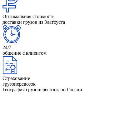
Оптимальная стоимость
доставки грузов из Златоуста
24/7
общение с клиентом
Страхование
грузоперевозок
География грузоперевозок по России
Анапа
Йошкар-Ола
Архангельск
Казань
Астрахань
Калининград
Барнаул
Керчь
Башкортостан
Киров
Белгород
Коми