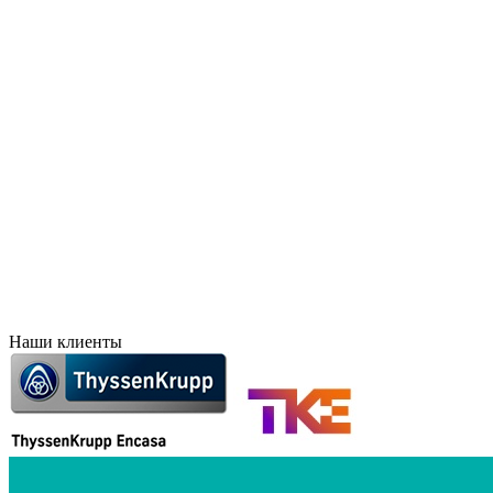
Брянск
Краснодар
Великий Новгород
Красноярск
Владивосток
Курск
Владикавказ
Лесосибирск
Волгоград
Липецк
Воронеж
Махачкала
Дальний Восток
Новосибирск
Евпатория
Норильск
Екатеринбург
Оренбург
Елец
Орск
Забайкальск
Пермь
Иркутск
Петропавловск-Камчат
Иваново
Печоры
Ижевск
Ростов-на-Дону
Наши клиенты