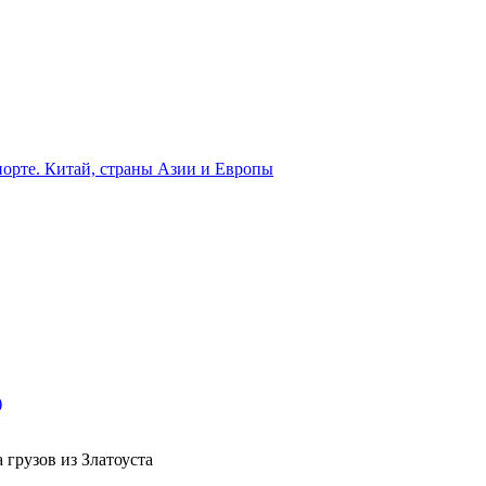
орте. Китай, страны Азии и Европы
)
 грузов из Златоуста