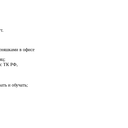
т.
сняшками в офисе
яц;
 с ТК РФ,
ать и обучать;