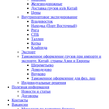
Железнодорожные
Доставка грузов из/в Китай
Цены
Внутрипортовое экспедирование
Владивосток
Находка (Порт Восточный)
Рига
СПБ
Таллин
Котка
Клайпеда
Экспорт
Таможенное оформление грузов при импорте и
экспорте. Китай, страны Азии и Европы
Шереметьево
Домодедово
Внуково
Таможенное оформление для физ. лиц
Индивидуальные решения
Полезная информация
Новости и статьи
Договоры
Контакты
Вакансии
Менеджер по развитию бизнеса