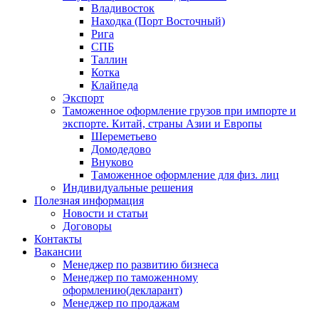
Владивосток
Находка (Порт Восточный)
Рига
СПБ
Таллин
Котка
Клайпеда
Экспорт
Таможенное оформление грузов при импорте и
экспорте. Китай, страны Азии и Европы
Шереметьево
Домодедово
Внуково
Таможенное оформление для физ. лиц
Индивидуальные решения
Полезная информация
Новости и статьи
Договоры
Контакты
Вакансии
Менеджер по развитию бизнеса
Менеджер по таможенному
оформлению(декларант)
Менеджер по продажам