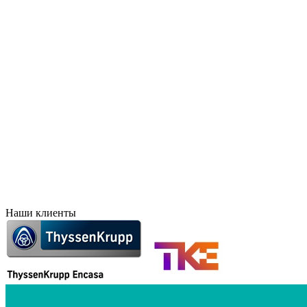
Брянск
Краснодар
Великий Новгород
Красноярск
Владивосток
Курск
Владикавказ
Лесосибирск
Волгоград
Липецк
Воронеж
Махачкала
Дальний Восток
Новосибирск
Евпатория
Норильск
Екатеринбург
Оренбург
Елец
Орск
Забайкальск
Пермь
Иркутск
Петропавловск-Камчат
Иваново
Печора
Ижевск
Ростов-на-Дону
Наши клиенты