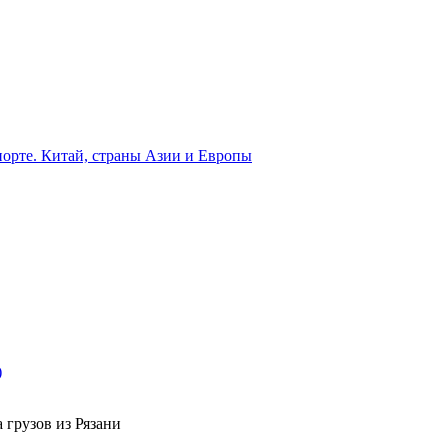
орте. Китай, страны Азии и Европы
)
 грузов из Рязани