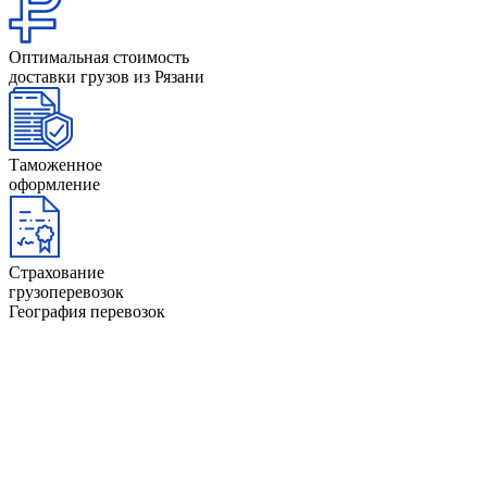
Оптимальная стоимость
доставки грузов из Рязани
Таможенное
оформление
Страхование
грузоперевозок
География перевозок
Анапа
Йошкар-Ола
Архангельск
Казань
Астрахань
Калининград
Барнаул
Керчь
Башкортостан
Киров
Белгород
Коми