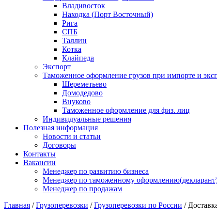
Владивосток
Находка (Порт Восточный)
Рига
СПБ
Таллин
Котка
Клайпеда
Экспорт
Таможенное оформление грузов при импорте и эксп
Шереметьево
Домодедово
Внуково
Таможенное оформление для физ. лиц
Индивидуальные решения
Полезная информация
Новости и статьи
Договоры
Контакты
Вакансии
Менеджер по развитию бизнеса
Менеджер по таможенному оформлению(декларант
Менеджер по продажам
Главная
/
Грузоперевозки
/
Грузоперевозки по России
/
Доставка