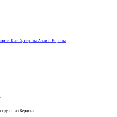
орте. Китай, страны Азии и Европы
)
 грузов из Бердска