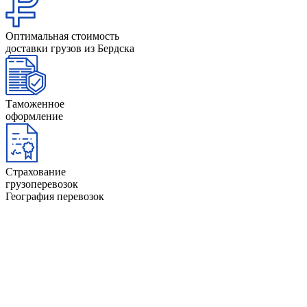
Оптимальная стоимость
доставки грузов из Бердска
Таможенное
оформление
Страхование
грузоперевозок
География перевозок
Анапа
Йошкар-Ола
Архангельск
Казань
Астрахань
Калининград
Барнаул
Керчь
Башкортостан
Киров
Белгород
Коми