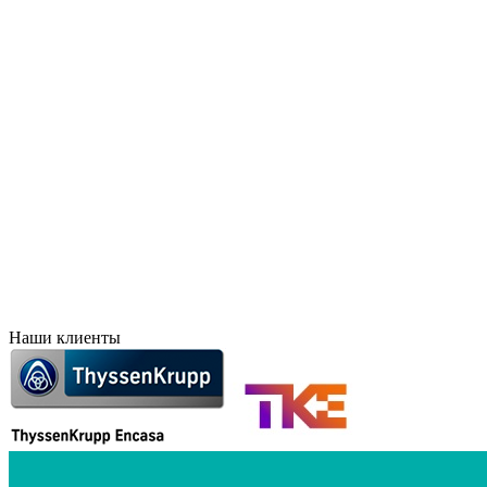
Брянск
Краснодар
Великий Новгород
Красноярск
Владивосток
Курск
Владикавказ
Лесосибирск
Волгоград
Липецк
Воронеж
Махачкала
Дальний Восток
Новосибирск
Евпатория
Норильск
Екатеринбург
Оренбург
Елец
Орск
Забайкальск
Пермь
Иркутск
Петропавловск-Камчат
Иваново
Печоры
Ижевск
Ростов-на-Дону
Наши клиенты