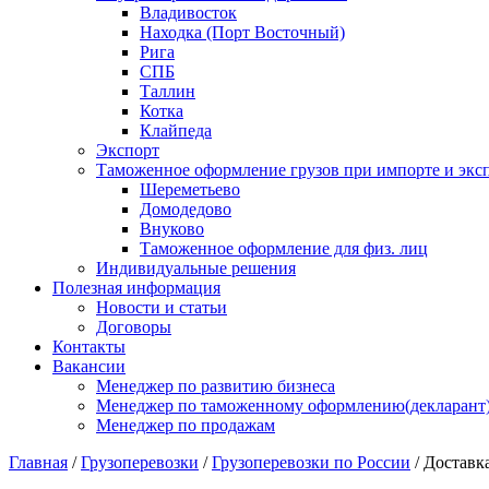
Владивосток
Находка (Порт Восточный)
Рига
СПБ
Таллин
Котка
Клайпеда
Экспорт
Таможенное оформление грузов при импорте и эксп
Шереметьево
Домодедово
Внуково
Таможенное оформление для физ. лиц
Индивидуальные решения
Полезная информация
Новости и статьи
Договоры
Контакты
Вакансии
Менеджер по развитию бизнеса
Менеджер по таможенному оформлению(декларант
Менеджер по продажам
Главная
/
Грузоперевозки
/
Грузоперевозки по России
/
Доставка