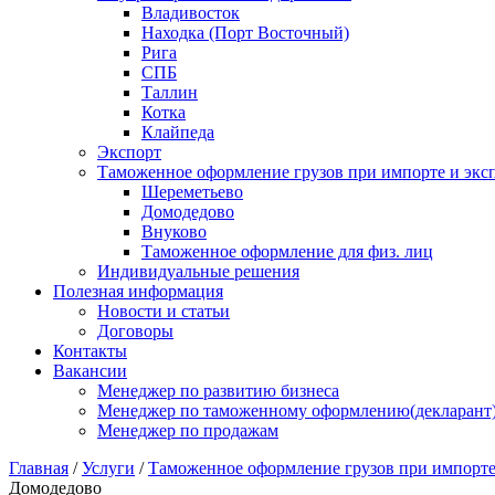
Владивосток
Находка (Порт Восточный)
Рига
СПБ
Таллин
Котка
Клайпеда
Экспорт
Таможенное оформление грузов при импорте и эксп
Шереметьево
Домодедово
Внуково
Таможенное оформление для физ. лиц
Индивидуальные решения
Полезная информация
Новости и статьи
Договоры
Контакты
Вакансии
Менеджер по развитию бизнеса
Менеджер по таможенному оформлению(декларант
Менеджер по продажам
Главная
/
Услуги
/
Таможенное оформление грузов при импорте 
Домодедово