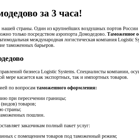
одедово за 3 часа!
и нашей страны. Один из крупнейших воздушных портов России 
зможно только посредством аэропорта Домодедово.
Таможенное о
ьтимодальная международная логистическая компания Logistic 
ие таможенных барьеров.
одедово
правлений бизнеса Logistic Systems. Специалисты компании, ос
ой мере касается как экспортных, так и импортных товаров.
ией по вопросам
таможенного оформления:
нию при пересечении границы;
(видов) товаров;
ию страны;
 таможенных пошлин.
оставляет заказчикам полный пакет услуг:
язанных с помещением товаров под таможенный режим;