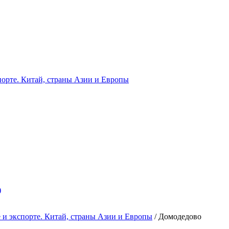
орте. Китай, страны Азии и Европы
)
и экспорте. Китай, страны Азии и Европы
/
Домодедово