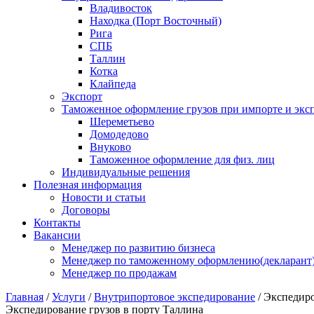
Владивосток
Находка (Порт Восточный)
Рига
СПБ
Таллин
Котка
Клайпеда
Экспорт
Таможенное оформление грузов при импорте и эксп
Шереметьево
Домодедово
Внуково
Таможенное оформление для физ. лиц
Индивидуальные решения
Полезная информация
Новости и статьи
Договоры
Контакты
Вакансии
Менеджер по развитию бизнеса
Менеджер по таможенному оформлению(декларант
Менеджер по продажам
Главная
/
Услуги
/
Внутрипортовое экспедирование
/
Экспедиро
Экспедирование грузов в порту Таллина