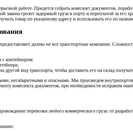
серьезной работе. Придется собрать комплект документов, порабо
аний закона грозит задержкой груза в порту и переплатой за е
олучить товар по указанному адресу и использовать его по назна
рования
ю предоставляют далеко не все транспортные компании. Сложнос
 с контейнером;
нтейнера;
а другой вид транспорта, чтобы доставить его на склад получат
ми, негабаритными и опасными. Мы произведем внутрипортово
лноту комплекта документов, при необходимости исправим оши
вождение перевозки любого коммерческого груза: от разработк
ванию: