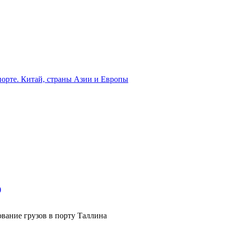
орте. Китай, страны Азии и Европы
)
вание грузов в порту Таллина