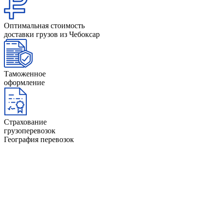
Оптимальная стоимость
доставки грузов из Чебоксар
Таможенное
оформление
Страхование
грузоперевозок
География перевозок
Анапа
Йошкар-Ола
Архангельск
Казань
Астрахань
Калининград
Барнаул
Керчь
Башкортостан
Киров
Белгород
Коми