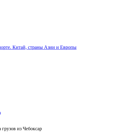
орте. Китай, страны Азии и Европы
)
 грузов из Чебоксар