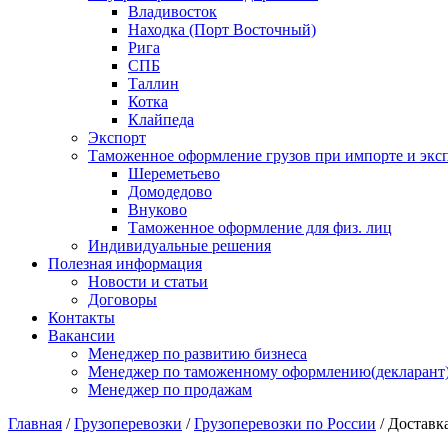
Владивосток
Находка (Порт Восточный)
Рига
СПБ
Таллин
Котка
Клайпеда
Экспорт
Таможенное оформление грузов при импорте и эксп
Шереметьево
Домодедово
Внуково
Таможенное оформление для физ. лиц
Индивидуальные решения
Полезная информация
Новости и статьи
Договоры
Контакты
Вакансии
Менеджер по развитию бизнеса
Менеджер по таможенному оформлению(декларант
Менеджер по продажам
Главная
/
Грузоперевозки
/
Грузоперевозки по России
/
Доставка