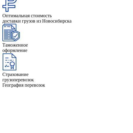
Оптимальная стоимость
доставки грузов из Новосибирска
Таможенное
оформление
Страхование
грузоперевозок
География перевозок
Анапа
Йошкар-Ола
Архангельск
Казань
Астрахань
Калининград
Барнаул
Керчь
Башкортостан
Киров
Белгород
Коми