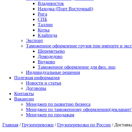
Владивосток
Находка (Порт Восточный)
Рига
СПБ
Таллин
Котка
Клайпеда
Экспорт
Таможенное оформление грузов при импорте и эксп
Шереметьево
Домодедово
Внуково
Таможенное оформление для физ. лиц
Индивидуальные решения
Полезная информация
Новости и статьи
Договоры
Контакты
Вакансии
Менеджер по развитию бизнеса
Менеджер по таможенному оформлению(декларант
Менеджер по продажам
Главная
/
Грузоперевозки
/
Грузоперевозки по России
/
Доставк