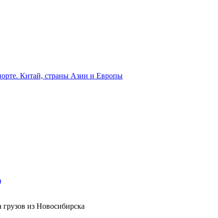
орте. Китай, страны Азии и Европы
)
а грузов из Новосибирска