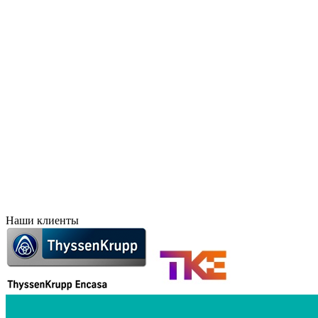
Брянск
Краснодар
Великий Новгород
Красноярск
Владивосток
Курск
Владикавказ
Лесосибирск
Волгоград
Липецк
Воронеж
Махачкала
Дальний Восток
Новосибирск
Евпатория
Норильск
Екатеринбург
Оренбург
Елец
Орск
Забайкальск
Пермь
Иркутск
Петропавловск-Камчат
Иваново
Печоры
Ижевск
Ростов-на-Дону
Наши клиенты