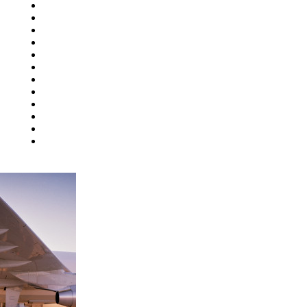
Ульяновск
Усинск
Уфа
й
Ухта
Хабаровск
Ханты-Мансийск
Чебоксары
Челябинск
Чита
Элиста
Южно-Сахалинск
ург
Якутск