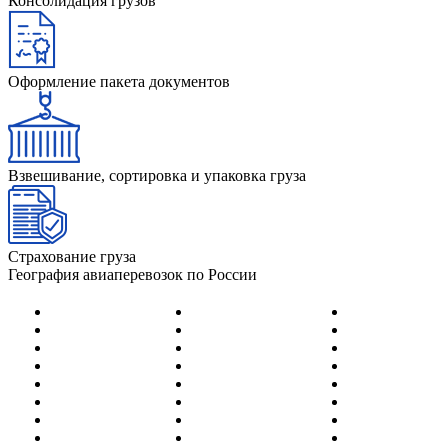
Консолидация грузов
Оформление пакета документов
Взвешивание, сортировка и упаковка груза
Страхование груза
География авиаперевозок по России
Абакан
Йошка-Ола
Нерюнгри
Адлер (Сочи)
Казань
Нижневартов
Анадырь
Калининград
Нижнекамск
Анапа
Кемерово
Новокузнецк
Архангельск
Киров
Новосибирск
Астрахань
Когалым
Новый Уренг
Барнаул
Краснодар
Норильск
Белгород
Красноярск
Ноябрьск