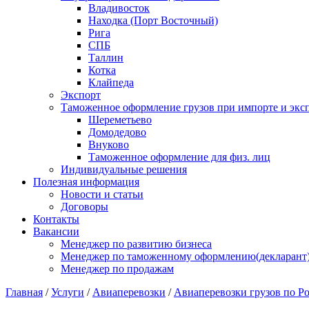
Владивосток
Находка (Порт Восточный)
Рига
СПБ
Таллин
Котка
Клайпеда
Экспорт
Таможенное оформление грузов при импорте и эксп
Шереметьево
Домодедово
Внуково
Таможенное оформление для физ. лиц
Индивидуальные решения
Полезная информация
Новости и статьи
Договоры
Контакты
Вакансии
Менеджер по развитию бизнеса
Менеджер по таможенному оформлению(декларант
Менеджер по продажам
Главная
/
Услуги
/
Авиаперевозки
/
Авиаперевозки грузов по Р