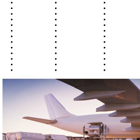
Белоярский
Курган
Омск
Благовещенск
Магадан
Оренбург
Братск
Москва
Орск
Бугульма
Магнитогорск
П.-Камчатски
Владивосток
Махачкала
Пенза
Владикавказ
Минводы
Пермь
Волгоград
Мирный
Петрозаводск
Воркута
Мурманск
Полярный
Воронеж
Н.Новгород
Ростов
Грозный
Надым
Салехард
Екатеринбург
Назрань (Магас)
Самара
Ижевск
Нальчик
Санкт-Петерб
Иркутск
Нарьян-Мар
Саратов