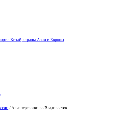
орте. Китай, страны Азии и Европы
)
оссии
/
Авиаперевозки во Владивосток