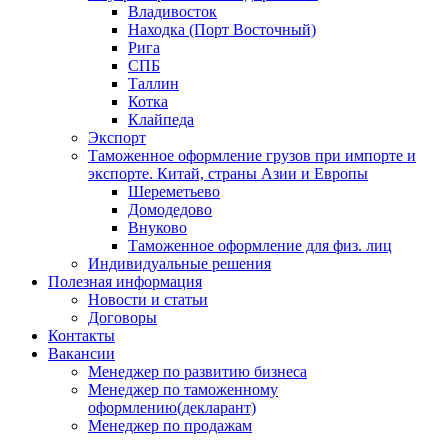
Владивосток
Находка (Порт Восточный)
Рига
СПБ
Таллин
Котка
Клайпеда
Экспорт
Таможенное оформление грузов при импорте и
экспорте. Китай, страны Азии и Европы
Шереметьево
Домодедово
Внуково
Таможенное оформление для физ. лиц
Индивидуальные решения
Полезная информация
Новости и статьи
Договоры
Контакты
Вакансии
Менеджер по развитию бизнеса
Менеджер по таможенному
оформлению(декларант)
Менеджер по продажам