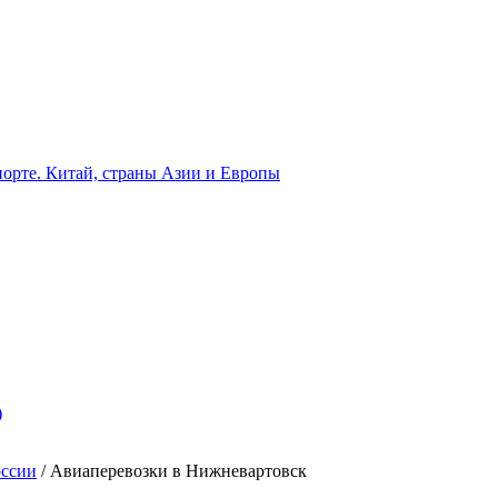
орте. Китай, страны Азии и Европы
)
оссии
/
Авиаперевозки в Нижневартовск