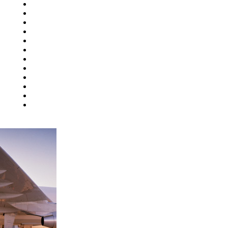
Ульяновск
Усинск
Уфа
й
Ухта
Хабаровск
Ханты-Мансийск
Чебоксары
Челябинск
Чита
Элиста
Южно-Сахалинск
ург
Якутск