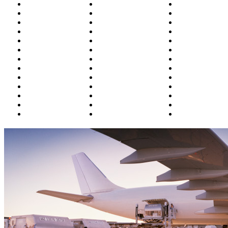
Белоярский
Курган
Омск
Благовещенск
Магадан
Оренбург
Братск
Москва
Орск
Бугульма
Магнитогорск
П.-Камчатски
Владивосток
Махачкала
Пенза
Владикавказ
Минводы
Пермь
Волгоград
Мирный
Петрозаводск
Воркута
Мурманск
Полярный
Воронеж
Н.Новгород
Ростов
Грозный
Надым
Салехард
Екатеринбург
Назрань (Магас)
Самара
Ижевск
Нальчик
Санкт-Петерб
Иркутск
Нарьян-Мар
Саратов