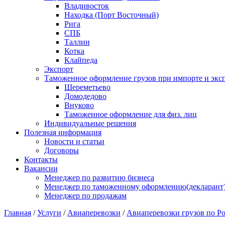
Владивосток
Находка (Порт Восточный)
Рига
СПБ
Таллин
Котка
Клайпеда
Экспорт
Таможенное оформление грузов при импорте и эксп
Шереметьево
Домодедово
Внуково
Таможенное оформление для физ. лиц
Индивидуальные решения
Полезная информация
Новости и статьи
Договоры
Контакты
Вакансии
Менеджер по развитию бизнеса
Менеджер по таможенному оформлению(декларант
Менеджер по продажам
Главная
/
Услуги
/
Авиаперевозки
/
Авиаперевозки грузов по Р