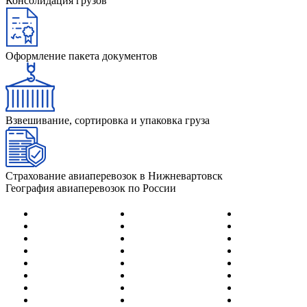
Консолидация грузов
Оформление пакета документов
Взвешивание, сортировка и упаковка груза
Страхование авиаперевозок в Нижневартовск
География авиаперевозок по России
Абакан
Йошка-Ола
Нерюнгри
Адлер (Сочи)
Казань
Нижневартов
Анадырь
Калининград
Нижнекамск
Анапа
Кемерово
Новокузнецк
Архангельск
Киров
Новосибирск
Астрахань
Когалым
Новый Уренг
Барнаул
Краснодар
Норильск
Белгород
Красноярск
Ноябрьск