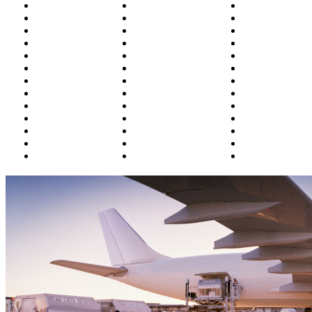
Белоярский
Курган
Омск
Благовещенск
Магадан
Оренбург
Братск
Москва
Орск
Бугульма
Магнитогорск
П.-Камчатски
Владивосток
Махачкала
Пенза
Владикавказ
Минводы
Пермь
Волгоград
Мирный
Петрозаводск
Воркута
Мурманск
Полярный
Воронеж
Н.Новгород
Ростов
Грозный
Надым
Салехард
Екатеринбург
Назрань (Магас)
Самара
Ижевск
Нальчик
Санкт-Петерб
Иркутск
Нарьян-Мар
Саратов