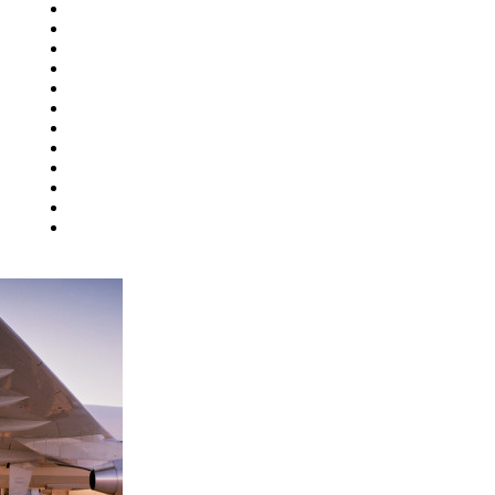
Ульяновск
Усинск
Уфа
й
Ухта
Хабаровск
Ханты-Мансийск
Чебоксары
Челябинск
Чита
Элиста
Южно-Сахалинск
ург
Якутск