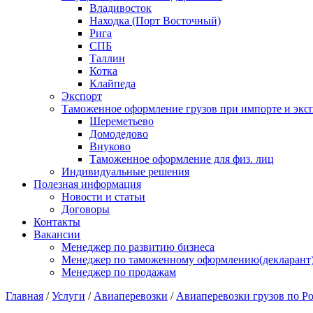
Владивосток
Находка (Порт Восточный)
Рига
СПБ
Таллин
Котка
Клайпеда
Экспорт
Таможенное оформление грузов при импорте и эксп
Шереметьево
Домодедово
Внуково
Таможенное оформление для физ. лиц
Индивидуальные решения
Полезная информация
Новости и статьи
Договоры
Контакты
Вакансии
Менеджер по развитию бизнеса
Менеджер по таможенному оформлению(декларант
Менеджер по продажам
Главная
/
Услуги
/
Авиаперевозки
/
Авиаперевозки грузов по Р