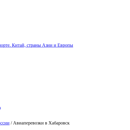
орте. Китай, страны Азии и Европы
)
оссии
/
Авиаперевозки в Хабаровск