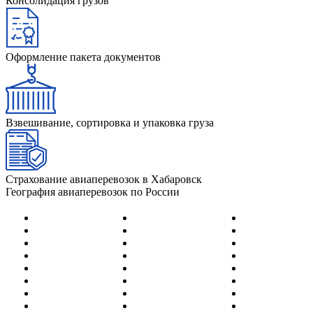
Консолидация грузов
Оформление пакета документов
Взвешивание, сортировка и упаковка груза
Страхование авиаперевозок в Хабаровск
География авиаперевозок по России
Абакан
Йошка-Ола
Нерюнгри
Адлер (Сочи)
Казань
Нижневартов
Анадырь
Калининград
Нижнекамск
Анапа
Кемерово
Новокузнецк
Архангельск
Киров
Новосибирск
Астрахань
Когалым
Новый Уренг
Барнаул
Краснодар
Норильск
Белгород
Красноярск
Ноябрьск