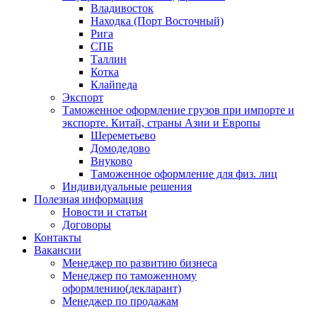
Владивосток
Находка (Порт Восточный)
Рига
СПБ
Таллин
Котка
Клайпеда
Экспорт
Таможенное оформление грузов при импорте и
экспорте. Китай, страны Азии и Европы
Шереметьево
Домодедово
Внуково
Таможенное оформление для физ. лиц
Индивидуальные решения
Полезная информация
Новости и статьи
Договоры
Контакты
Вакансии
Менеджер по развитию бизнеса
Менеджер по таможенному
оформлению(декларант)
Менеджер по продажам