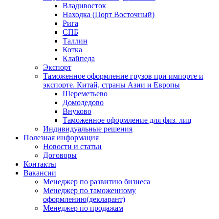
Владивосток
Находка (Порт Восточный)
Рига
СПБ
Таллин
Котка
Клайпеда
Экспорт
Таможенное оформление грузов при импорте и
экспорте. Китай, страны Азии и Европы
Шереметьево
Домодедово
Внуково
Таможенное оформление для физ. лиц
Индивидуальные решения
Полезная информация
Новости и статьи
Договоры
Контакты
Вакансии
Менеджер по развитию бизнеса
Менеджер по таможенному
оформлению(декларант)
Менеджер по продажам