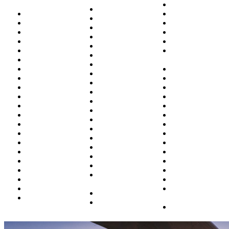
Нерюнгри
Йошка-Ола
Абакан
Нижневартовск
Казань
Адлер (Сочи)
Нижнекамск
Калининград
Анадырь
Новокузнецк
Кемерово
Анапа
Новосибирск
Киров
Архангельск
Новый
Когалым
Астрахань
Уренгой
Краснодар
Барнаул
Норильск
Красноярск
Белгород
Ноябрьск
Курган
Белоярский
Омск
Магадан
Благовещенск
Оренбург
Москва
Братск
Орск
Магнитогорск
Бугульма
П.-Камчатский
Махачкала
Владивосток
Пенза
Минводы
Владикавказ
Пермь
Мирный
Волгоград
Петрозаводск
Мурманск
Воркута
Полярный
Н.Новгород
Воронеж
Ростов
Надым
Грозный
Салехард
Назрань
Екатеринбург
Самара
(Магас)
Ижевск
Санкт-
Нальчик
Иркутск
Петербург
Нарьян-Мар
Саратов