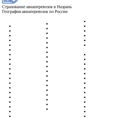
Страхование авиаперевозок в Назрань
География авиаперевозок по России
Нерюнгри
Йошка-Ола
Абакан
Нижневартовск
Казань
Адлер (Сочи)
Нижнекамск
Калининград
Анадырь
Новокузнецк
Кемерово
Анапа
Новосибирск
Киров
Архангельск
Новый
Когалым
Астрахань
Уренгой
Краснодар
Барнаул
Норильск
Красноярск
Белгород
Ноябрьск
Курган
Белоярский
Омск
Магадан
Благовещенск
Оренбург
Москва
Братск
Орск
Магнитогорск
Бугульма
П.-Камчатский
Махачкала
Владивосток
Пенза
Минводы
Владикавказ
Пермь
Мирный
Волгоград
Петрозаводск
Мурманск
Воркута
Полярный
Н.Новгород
Воронеж
Ростов
Надым
Грозный
Салехард
Назрань
Екатеринбург
Самара
(Магас)
Ижевск
Санкт-