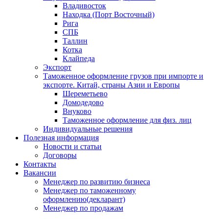
Владивосток
Находка (Порт Восточный)
Рига
СПБ
Таллин
Котка
Клайпеда
Экспорт
Таможенное оформление грузов при импорте и
экспорте. Китай, страны Азии и Европы
Шереметьево
Домодедово
Внуково
Таможенное оформление для физ. лиц
Индивидуальные решения
Полезная информация
Новости и статьи
Договоры
Контакты
Вакансии
Менеджер по развитию бизнеса
Менеджер по таможенному
оформлению(декларант)
Менеджер по продажам