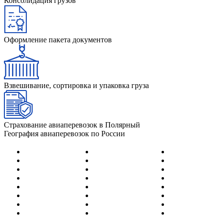
Консолидация грузов
Оформление пакета документов
Взвешивание, сортировка и упаковка груза
Страхование авиаперевозок в Полярный
География авиаперевозок по России
Абакан
Йошка-Ола
Нерюнгри
Адлер (Сочи)
Казань
Нижневартов
Анадырь
Калининград
Нижнекамск
Анапа
Кемерово
Новокузнецк
Архангельск
Киров
Новосибирск
Астрахань
Когалым
Новый Уренг
Барнаул
Краснодар
Норильск
Белгород
Красноярск
Ноябрьск