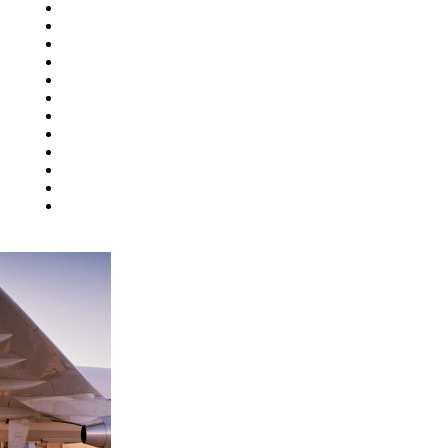
Ульяновск
Усинск
Уфа
й
Ухта
Хабаровск
Ханты-Мансийск
Чебоксары
Челябинск
Чита
Элиста
Южно-Сахалинск
ург
Якутск