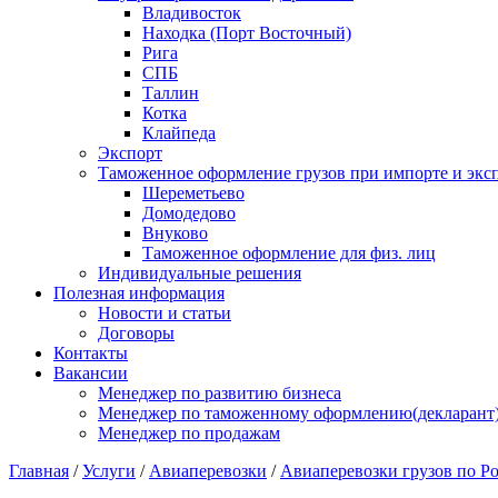
Владивосток
Находка (Порт Восточный)
Рига
СПБ
Таллин
Котка
Клайпеда
Экспорт
Таможенное оформление грузов при импорте и эксп
Шереметьево
Домодедово
Внуково
Таможенное оформление для физ. лиц
Индивидуальные решения
Полезная информация
Новости и статьи
Договоры
Контакты
Вакансии
Менеджер по развитию бизнеса
Менеджер по таможенному оформлению(декларант
Менеджер по продажам
Главная
/
Услуги
/
Авиаперевозки
/
Авиаперевозки грузов по Р