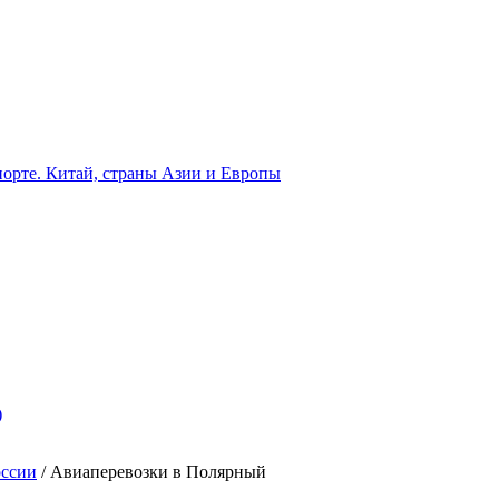
орте. Китай, страны Азии и Европы
)
оссии
/
Авиаперевозки в Полярный