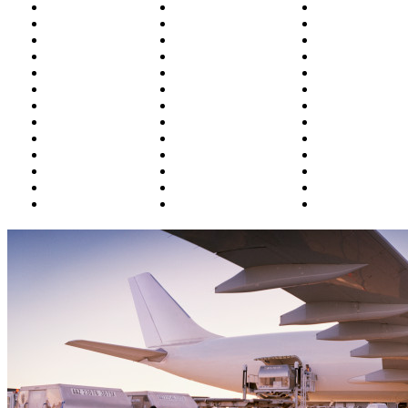
Белоярский
Курган
Омск
Благовещенск
Магадан
Оренбург
Братск
Москва
Орск
Бугульма
Магнитогорск
П.-Камчатски
Владивосток
Махачкала
Пенза
Владикавказ
Минводы
Пермь
Волгоград
Мирный
Петрозаводск
Воркута
Мурманск
Полярный
Воронеж
Н.Новгород
Ростов
Грозный
Надым
Салехард
Екатеринбург
Назрань (Магас)
Самара
Ижевск
Нальчик
Санкт-Петерб
Иркутск
Нарьян-Мар
Саратов