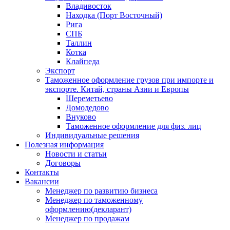
Владивосток
Находка (Порт Восточный)
Рига
СПБ
Таллин
Котка
Клайпеда
Экспорт
Таможенное оформление грузов при импорте и
экспорте. Китай, страны Азии и Европы
Шереметьево
Домодедово
Внуково
Таможенное оформление для физ. лиц
Индивидуальные решения
Полезная информация
Новости и статьи
Договоры
Контакты
Вакансии
Менеджер по развитию бизнеса
Менеджер по таможенному
оформлению(декларант)
Менеджер по продажам