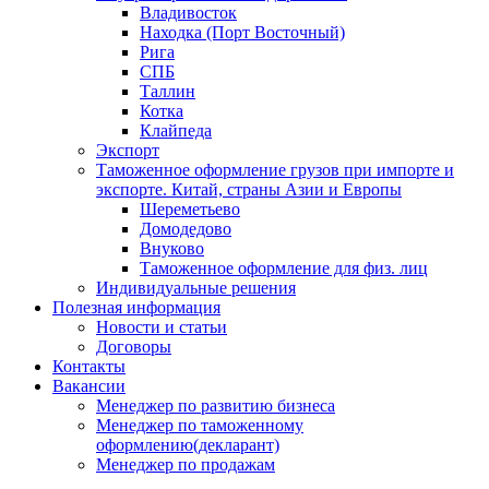
Владивосток
Находка (Порт Восточный)
Рига
СПБ
Таллин
Котка
Клайпеда
Экспорт
Таможенное оформление грузов при импорте и
экспорте. Китай, страны Азии и Европы
Шереметьево
Домодедово
Внуково
Таможенное оформление для физ. лиц
Индивидуальные решения
Полезная информация
Новости и статьи
Договоры
Контакты
Вакансии
Менеджер по развитию бизнеса
Менеджер по таможенному
оформлению(декларант)
Менеджер по продажам