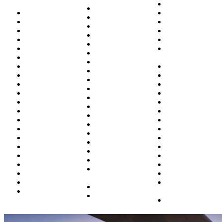
Нерюнгри
Йошка-Ола
Абакан
Нижневартовск
Казань
Адлер (Сочи)
Нижнекамск
Калининград
Анадырь
Новокузнецк
Кемерово
Анапа
Новосибирск
Киров
Архангельск
Новый
Когалым
Астрахань
Уренгой
Краснодар
Барнаул
Норильск
Красноярск
Белгород
Ноябрьск
Курган
Белоярский
Омск
Магадан
Благовещенск
Оренбург
Москва
Братск
Орск
Магнитогорск
Бугульма
П.-Камчатский
Махачкала
Владивосток
Пенза
Минводы
Владикавказ
Пермь
Мирный
Волгоград
Петрозаводск
Мурманск
Воркута
Полярный
Н.Новгород
Воронеж
Ростов
Надым
Грозный
Салехард
Назрань
Екатеринбург
Самара
(Магас)
Ижевск
Санкт-
Нальчик
Иркутск
Петербург
Нарьян-Мар
Саратов