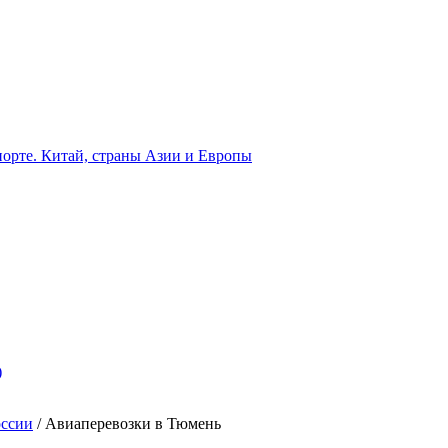
орте. Китай, страны Азии и Европы
)
оссии
/
Авиаперевозки в Тюмень