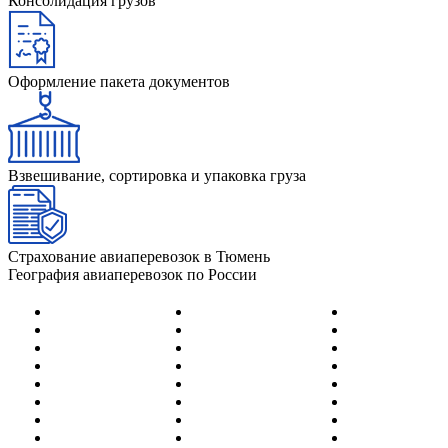
Консолидация грузов
Оформление пакета документов
Взвешивание, сортировка и упаковка груза
Страхование авиаперевозок в Тюмень
География авиаперевозок по России
Абакан
Йошка-Ола
Нерюнгри
Адлер (Сочи)
Казань
Нижневартов
Анадырь
Калининград
Нижнекамск
Анапа
Кемерово
Новокузнецк
Архангельск
Киров
Новосибирск
Астрахань
Когалым
Новый Уренг
Барнаул
Краснодар
Норильск
Белгород
Красноярск
Ноябрьск