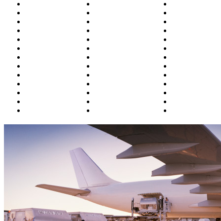
Белоярский
Курган
Омск
Благовещенск
Магадан
Оренбург
Братск
Москва
Орск
Бугульма
Магнитогорск
П.-Камчатски
Владивосток
Махачкала
Пенза
Владикавказ
Минводы
Пермь
Волгоград
Мирный
Петрозаводск
Воркута
Мурманск
Полярный
Воронеж
Н.Новгород
Ростов
Грозный
Надым
Салехард
Екатеринбург
Назрань (Магас)
Самара
Ижевск
Нальчик
Санкт-Петерб
Иркутск
Нарьян-Мар
Саратов