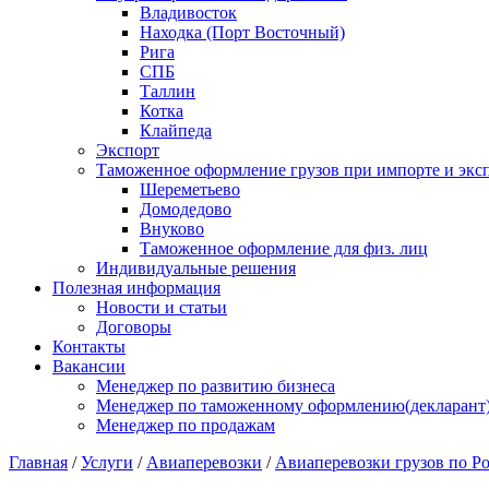
Владивосток
Находка (Порт Восточный)
Рига
СПБ
Таллин
Котка
Клайпеда
Экспорт
Таможенное оформление грузов при импорте и эксп
Шереметьево
Домодедово
Внуково
Таможенное оформление для физ. лиц
Индивидуальные решения
Полезная информация
Новости и статьи
Договоры
Контакты
Вакансии
Менеджер по развитию бизнеса
Менеджер по таможенному оформлению(декларант
Менеджер по продажам
Главная
/
Услуги
/
Авиаперевозки
/
Авиаперевозки грузов по Р