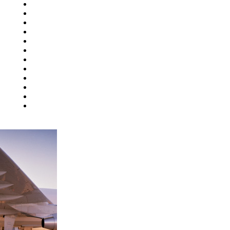
Ульяновск
Усинск
Уфа
й
Ухта
Хабаровск
Ханты-Мансийск
Чебоксары
Челябинск
Чита
Элиста
Южно-Сахалинск
ург
Якутск