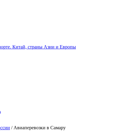
орте. Китай, страны Азии и Европы
)
оссии
/
Авиаперевозки в Самару