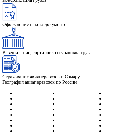
Консолидация грузов
Оформление пакета документов
Взвешивание, сортировка и упаковка груза
Страхование авиаперевозок в Самару
География авиаперевозок по России
Абакан
Йошка-Ола
Нерюнгри
Адлер (Сочи)
Казань
Нижневартов
Анадырь
Калининград
Нижнекамск
Анапа
Кемерово
Новокузнецк
Архангельск
Киров
Новосибирск
Астрахань
Когалым
Новый Уренг
Барнаул
Краснодар
Норильск
Белгород
Красноярск
Ноябрьск