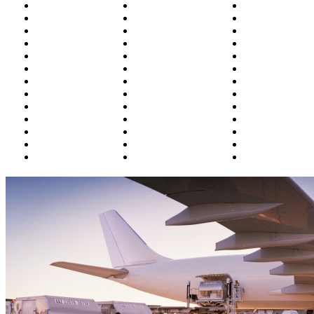
Белоярский
Курган
Омск
Благовещенск
Магадан
Оренбург
Братск
Москва
Орск
Бугульма
Магнитогорск
П.-Камчатски
Владивосток
Махачкала
Пенза
Владикавказ
Минводы
Пермь
Волгоград
Мирный
Петрозаводск
Воркута
Мурманск
Полярный
Воронеж
Н.Новгород
Ростов
Грозный
Надым
Салехард
Екатеринбург
Назрань (Магас)
Самара
Ижевск
Нальчик
Санкт-Петерб
Иркутск
Нарьян-Мар
Саратов