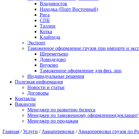
Владивосток
Находка (Порт Восточный)
Рига
СПБ
Таллин
Котка
Клайпеда
Экспорт
Таможенное оформление грузов при импорте и эксп
Шереметьево
Домодедово
Внуково
Таможенное оформление для физ. лиц
Индивидуальные решения
Полезная информация
Новости и статьи
Договоры
Контакты
Вакансии
Менеджер по развитию бизнеса
Менеджер по таможенному оформлению(декларант
Менеджер по продажам
Главная
/
Услуги
/
Авиаперевозки
/
Авиаперевозки грузов по Р