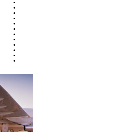
Ульяновск
Усинск
Уфа
й
Ухта
Хабаровск
Ханты-Мансийск
Чебоксары
Челябинск
Чита
Элиста
Южно-Сахалинск
ург
Якутск