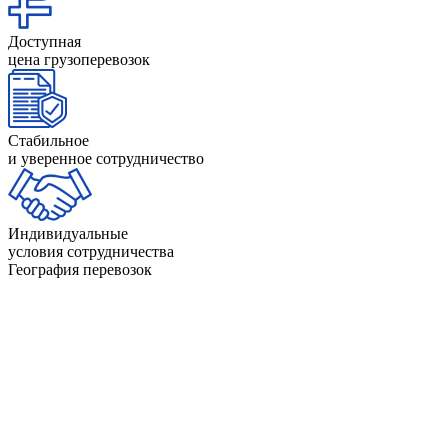
Доступная
цена грузоперевозок
Стабильное
и уверенное сотрудничество
Индивидуальные
условия сотрудничества
География перевозок
Невад
Нью-
Айдахо
Индиана
Гэмп
Айова
Калифорния
Нью-Д
Алабама
Канзас
Нью-Й
Аляска
Кентукки
Нью-М
Аризона
Колорадо
Огайо
Арканзас