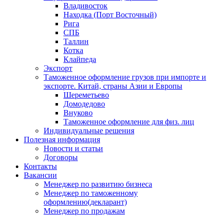
Владивосток
Находка (Порт Восточный)
Рига
СПБ
Таллин
Котка
Клайпеда
Экспорт
Таможенное оформление грузов при импорте и
экспорте. Китай, страны Азии и Европы
Шереметьево
Домодедово
Внуково
Таможенное оформление для физ. лиц
Индивидуальные решения
Полезная информация
Новости и статьи
Договоры
Контакты
Вакансии
Менеджер по развитию бизнеса
Менеджер по таможенному
оформлению(декларант)
Менеджер по продажам