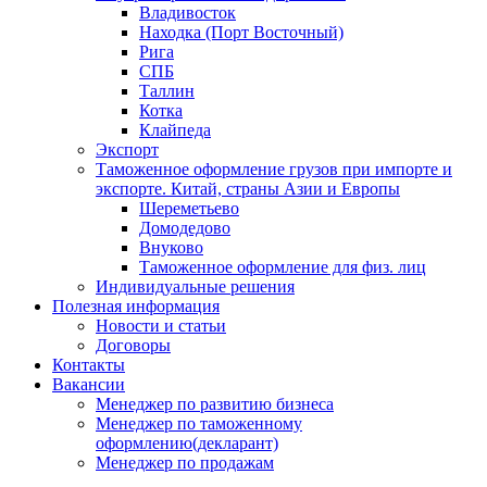
Владивосток
Находка (Порт Восточный)
Рига
СПБ
Таллин
Котка
Клайпеда
Экспорт
Таможенное оформление грузов при импорте и
экспорте. Китай, страны Азии и Европы
Шереметьево
Домодедово
Внуково
Таможенное оформление для физ. лиц
Индивидуальные решения
Полезная информация
Новости и статьи
Договоры
Контакты
Вакансии
Менеджер по развитию бизнеса
Менеджер по таможенному
оформлению(декларант)
Менеджер по продажам