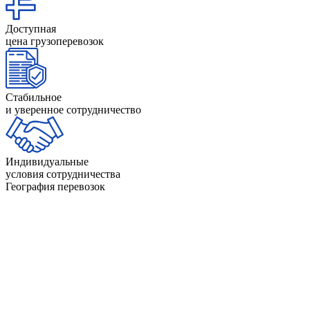
Доступная
цена грузоперевозок
Стабильное
и уверенное сотрудничество
Индивидуальные
условия сотрудничества
География перевозок
Невад
Нью-
Айдахо
Индиана
Гэмп
Айова
Калифорния
Нью-Д
Алабама
Канзас
Нью-Й
Аляска
Кентукки
Нью-М
Аризона
Колорадо
Огайо
Арканзас