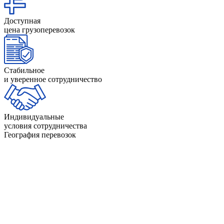
Доступная
цена грузоперевозок
Стабильное
и уверенное сотрудничество
Индивидуальные
условия сотрудничества
География перевозок
Невад
Нью-
Айдахо
Индиана
Гэмп
Айова
Калифорния
Нью-Д
Алабама
Канзас
Нью-Й
Аляска
Кентукки
Нью-М
Аризона
Колорадо
Огайо
Арканзас