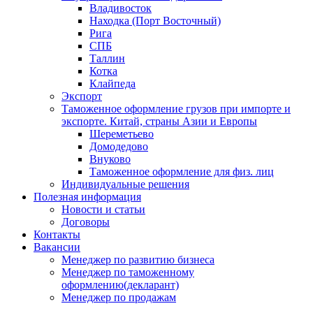
Владивосток
Находка (Порт Восточный)
Рига
СПБ
Таллин
Котка
Клайпеда
Экспорт
Таможенное оформление грузов при импорте и
экспорте. Китай, страны Азии и Европы
Шереметьево
Домодедово
Внуково
Таможенное оформление для физ. лиц
Индивидуальные решения
Полезная информация
Новости и статьи
Договоры
Контакты
Вакансии
Менеджер по развитию бизнеса
Менеджер по таможенному
оформлению(декларант)
Менеджер по продажам