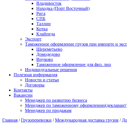
Владивосток
Находка (Порт Восточный)
Рига
СПБ
Таллин
Котка
Клайпеда
Экспорт
Таможенное оформление грузов при импорте и эксп
Шереметьево
Домодедово
Внуково
Таможенное оформление для физ. лиц
Индивидуальные решения
Полезная информация
Новости и статьи
Договоры
Контакты
Вакансии
Менеджер по развитию бизнеса
Менеджер по таможенному оформлению(декларант
Менеджер по продажам
Главная
/
Грузоперевозки
/
Международная доставка грузов
/
До