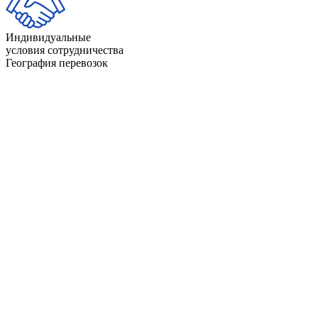
Индивидуальные
условия сотрудничества
География перевозок
Айдахо
Индиана
Айова
Калифорния
Алабама
Канзас
Аляска
Кентукки
Аризона
Колорадо
Арканзас
Коннектикут
Вайоминг
Луизиана
Вашингтон
Массачусетс
Вермонт
Миннесота
Виргиния
Миссисипи
Висконсин
Миссури
Гавайи
Мичиган
Делавэр
Монтана
Джорджия
Мэн
Западная Виргиния
Мэриленд
Иллинойс
Небраска