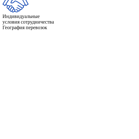
Индивидуальные
условия сотрудничества
География перевозок
Айдахо
Индиана
Айова
Калифорния
Алабама
Канзас
Аляска
Кентукки
Аризона
Колорадо
Арканзас
Коннектикут
Вайоминг
Луизиана
Вашингтон
Массачусетс
Вермонт
Миннесота
Виргиния
Миссисипи
Висконсин
Миссури
Гавайи
Мичиган
Делавэр
Монтана
Джорджия
Мэн
Западная Виргиния
Мэриленд
Иллинойс
Небраска