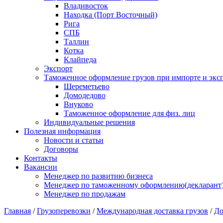
Владивосток
Находка (Порт Восточный)
Рига
СПБ
Таллин
Котка
Клайпеда
Экспорт
Таможенное оформление грузов при импорте и эксп
Шереметьево
Домодедово
Внуково
Таможенное оформление для физ. лиц
Индивидуальные решения
Полезная информация
Новости и статьи
Договоры
Контакты
Вакансии
Менеджер по развитию бизнеса
Менеджер по таможенному оформлению(декларант
Менеджер по продажам
Главная
/
Грузоперевозки
/
Международная доставка грузов
/
До