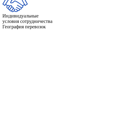
Индивидуальные
условия сотрудничества
География перевозок
Айдахо
Индиана
Айова
Калифорния
Алабама
Канзас
Аляска
Кентукки
Аризона
Колорадо
Арканзас
Коннектикут
Вайоминг
Луизиана
Вашингтон
Массачусетс
Вермонт
Миннесота
Виргиния
Миссисипи
Висконсин
Миссури
Гавайи
Мичиган
Делавэр
Монтана
Джорджия
Мэн
Западная Виргиния
Мэриленд
Иллинойс
Небраска