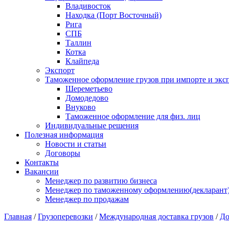
Владивосток
Находка (Порт Восточный)
Рига
СПБ
Таллин
Котка
Клайпеда
Экспорт
Таможенное оформление грузов при импорте и эксп
Шереметьево
Домодедово
Внуково
Таможенное оформление для физ. лиц
Индивидуальные решения
Полезная информация
Новости и статьи
Договоры
Контакты
Вакансии
Менеджер по развитию бизнеса
Менеджер по таможенному оформлению(декларант
Менеджер по продажам
Главная
/
Грузоперевозки
/
Международная доставка грузов
/
До