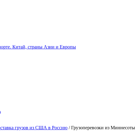
орте. Китай, страны Азии и Европы
)
ставка грузов из США в Россию
/
Грузоперевозки из Миннесоты