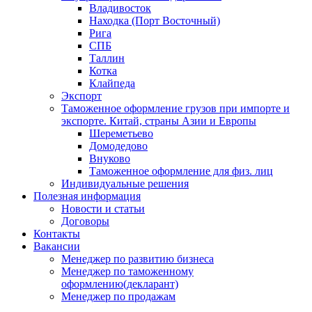
Владивосток
Находка (Порт Восточный)
Рига
СПБ
Таллин
Котка
Клайпеда
Экспорт
Таможенное оформление грузов при импорте и
экспорте. Китай, страны Азии и Европы
Шереметьево
Домодедово
Внуково
Таможенное оформление для физ. лиц
Индивидуальные решения
Полезная информация
Новости и статьи
Договоры
Контакты
Вакансии
Менеджер по развитию бизнеса
Менеджер по таможенному
оформлению(декларант)
Менеджер по продажам