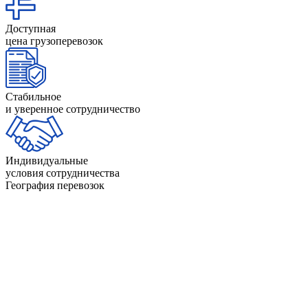
Доступная
цена грузоперевозок
Стабильное
и уверенное сотрудничество
Индивидуальные
условия сотрудничества
География перевозок
Невад
Нью-
Айдахо
Индиана
Гэмп
Айова
Калифорния
Нью-Д
Алабама
Канзас
Нью-Й
Аляска
Кентукки
Нью-М
Аризона
Колорадо
Огайо
Арканзас