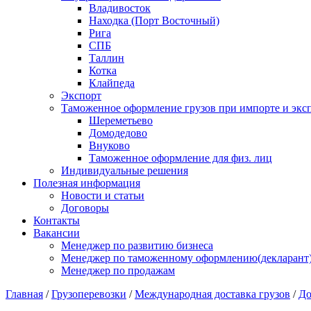
Владивосток
Находка (Порт Восточный)
Рига
СПБ
Таллин
Котка
Клайпеда
Экспорт
Таможенное оформление грузов при импорте и эксп
Шереметьево
Домодедово
Внуково
Таможенное оформление для физ. лиц
Индивидуальные решения
Полезная информация
Новости и статьи
Договоры
Контакты
Вакансии
Менеджер по развитию бизнеса
Менеджер по таможенному оформлению(декларант
Менеджер по продажам
Главная
/
Грузоперевозки
/
Международная доставка грузов
/
До