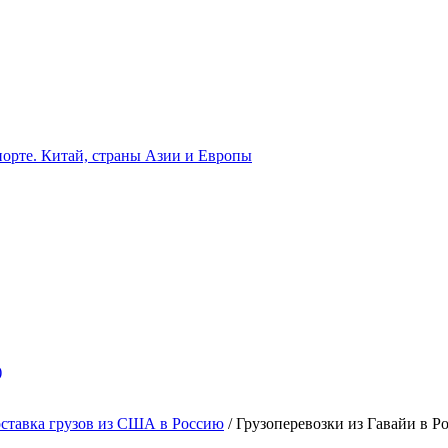
орте. Китай, страны Азии и Европы
)
ставка грузов из США в Россию
/
Грузоперевозки из Гавайи в Р