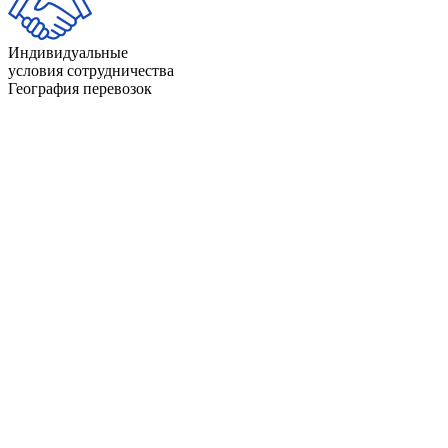
Индивидуальные
условия сотрудничества
География перевозок
Айдахо
Индиана
Айова
Калифорния
Алабама
Канзас
Аляска
Кентукки
Аризона
Колорадо
Арканзас
Коннектикут
Вайоминг
Луизиана
Вашингтон
Массачусетс
Вермонт
Миннесота
Виргиния
Миссисипи
Висконсин
Миссури
Гавайи
Мичиган
Делавэр
Монтана
Джорджия
Мэн
Западная Виргиния
Мэриленд
Иллинойс
Небраска