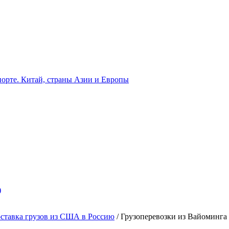
орте. Китай, страны Азии и Европы
)
ставка грузов из США в Россию
/
Грузоперевозки из Вайоминга