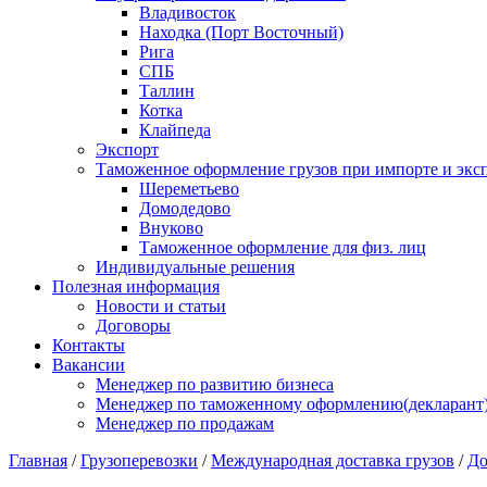
Владивосток
Находка (Порт Восточный)
Рига
СПБ
Таллин
Котка
Клайпеда
Экспорт
Таможенное оформление грузов при импорте и эксп
Шереметьево
Домодедово
Внуково
Таможенное оформление для физ. лиц
Индивидуальные решения
Полезная информация
Новости и статьи
Договоры
Контакты
Вакансии
Менеджер по развитию бизнеса
Менеджер по таможенному оформлению(декларант
Менеджер по продажам
Главная
/
Грузоперевозки
/
Международная доставка грузов
/
До