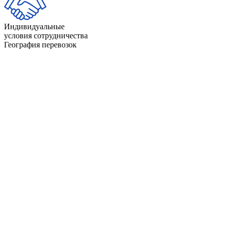
Индивидуальные
условия сотрудничества
География перевозок
Айдахо
Индиана
Айова
Калифорния
Алабама
Канзас
Аляска
Кентукки
Аризона
Колорадо
Арканзас
Коннектикут
Вайоминг
Луизиана
Вашингтон
Массачусетс
Вермонт
Миннесота
Виргиния
Миссисипи
Висконсин
Миссури
Гавайи
Мичиган
Делавэр
Монтана
Джорджия
Мэн
Западная Виргиния
Мэриленд
Иллинойс
Небраска