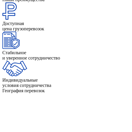
Доступная
цена грузоперевозок
Стабильное
и уверенное сотрудничество
Индивидуальные
условия сотрудничества
География перевозок
Невад
Нью-
Айдахо
Индиана
Гэмп
Айова
Калифорния
Нью-Д
Алабама
Канзас
Нью-Й
Аляска