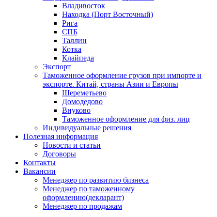
Владивосток
Находка (Порт Восточный)
Рига
СПБ
Таллин
Котка
Клайпеда
Экспорт
Таможенное оформление грузов при импорте и
экспорте. Китай, страны Азии и Европы
Шереметьево
Домодедово
Внуково
Таможенное оформление для физ. лиц
Индивидуальные решения
Полезная информация
Новости и статьи
Договоры
Контакты
Вакансии
Менеджер по развитию бизнеса
Менеджер по таможенному
оформлению(декларант)
Менеджер по продажам