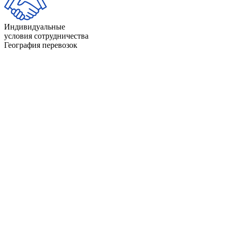
Индивидуальные
условия сотрудничества
География перевозок
Айдахо
Индиана
Айова
Калифорния
Алабама
Канзас
Аляска
Кентукки
Аризона
Колорадо
Арканзас
Коннектикут
Вайоминг
Луизиана
Вашингтон
Массачусетс
Вермонт
Миннесота
Виргиния
Миссисипи
Висконсин
Миссури
Гавайи
Мичиган
Делавэр
Монтана
Джорджия
Мэн
Западная Виргиния
Мэриленд
Иллинойс
Небраска