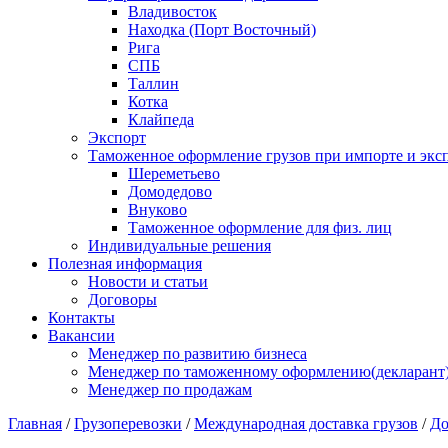
Владивосток
Находка (Порт Восточный)
Рига
СПБ
Таллин
Котка
Клайпеда
Экспорт
Таможенное оформление грузов при импорте и эксп
Шереметьево
Домодедово
Внуково
Таможенное оформление для физ. лиц
Индивидуальные решения
Полезная информация
Новости и статьи
Договоры
Контакты
Вакансии
Менеджер по развитию бизнеса
Менеджер по таможенному оформлению(декларант
Менеджер по продажам
Главная
/
Грузоперевозки
/
Международная доставка грузов
/
До