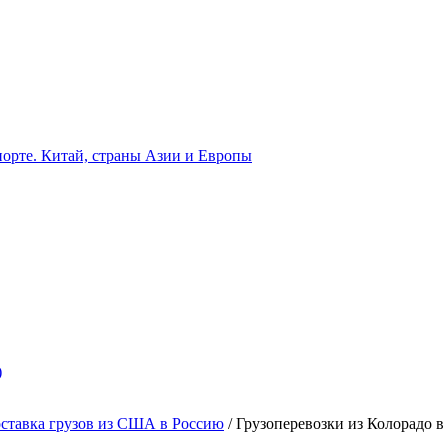
орте. Китай, страны Азии и Европы
)
ставка грузов из США в Россию
/
Грузоперевозки из Колорадо в