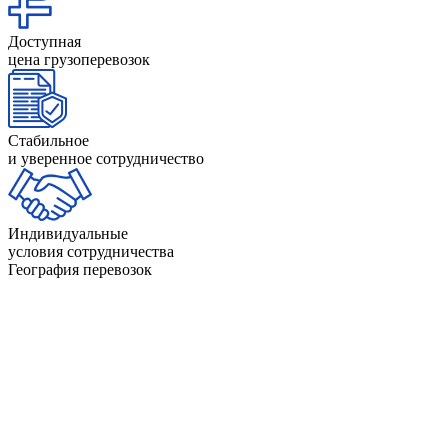
Доступная
цена грузоперевозок
Стабильное
и уверенное сотрудничество
Индивидуальные
условия сотрудничества
География перевозок
Невад
Нью-
Айдахо
Индиана
Гэмп
Айова
Калифорния
Нью-Д
Алабама
Канзас
Нью-Й
Аляска
Кентукки
Нью-М
Аризона
Колорадо
Огайо
Арканзас