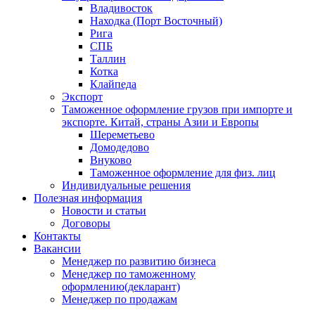
Владивосток
Находка (Порт Восточный)
Рига
СПБ
Таллин
Котка
Клайпеда
Экспорт
Таможенное оформление грузов при импорте и
экспорте. Китай, страны Азии и Европы
Шереметьево
Домодедово
Внуково
Таможенное оформление для физ. лиц
Индивидуальные решения
Полезная информация
Новости и статьи
Договоры
Контакты
Вакансии
Менеджер по развитию бизнеса
Менеджер по таможенному
оформлению(декларант)
Менеджер по продажам