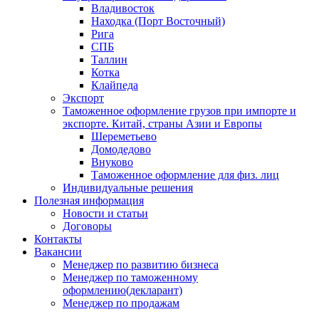
Владивосток
Находка (Порт Восточный)
Рига
СПБ
Таллин
Котка
Клайпеда
Экспорт
Таможенное оформление грузов при импорте и
экспорте. Китай, страны Азии и Европы
Шереметьево
Домодедово
Внуково
Таможенное оформление для физ. лиц
Индивидуальные решения
Полезная информация
Новости и статьи
Договоры
Контакты
Вакансии
Менеджер по развитию бизнеса
Менеджер по таможенному
оформлению(декларант)
Менеджер по продажам