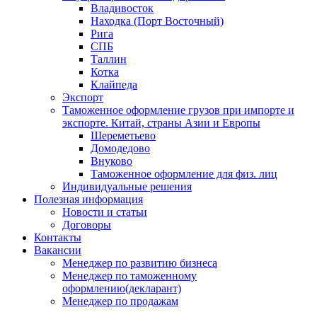
Владивосток
Находка (Порт Восточный)
Рига
СПБ
Таллин
Котка
Клайпеда
Экспорт
Таможенное оформление грузов при импорте и
экспорте. Китай, страны Азии и Европы
Шереметьево
Домодедово
Внуково
Таможенное оформление для физ. лиц
Индивидуальные решения
Полезная информация
Новости и статьи
Договоры
Контакты
Вакансии
Менеджер по развитию бизнеса
Менеджер по таможенному
оформлению(декларант)
Менеджер по продажам