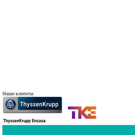
Брянск
Краснодар
Великий Новгород
Красноярск
Владивосток
Курск
Владикавказ
Лесосибирск
Волгоград
Липецк
Воронеж
Махачкала
Дальний Восток
Новосибирск
Евпатория
Норильск
Екатеринбург
Оренбург
Елец
Орск
Забайкальск
Пермь
Иркутск
Петропавловск-Камчат
Иваново
Печоры
Ижевск
Ростов-на-Дону
Наши клиенты