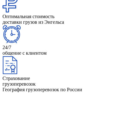
Оптимальная стоимость
доставки грузов из Энгельса
24/7
общение с клиентом
Страхование
грузоперевозок
География грузоперевозок по России
Анапа
Йошкар-Ола
Архангельск
Казань
Астрахань
Калининград
Барнаул
Керчь
Башкортостан
Киров
Белгород
Коми