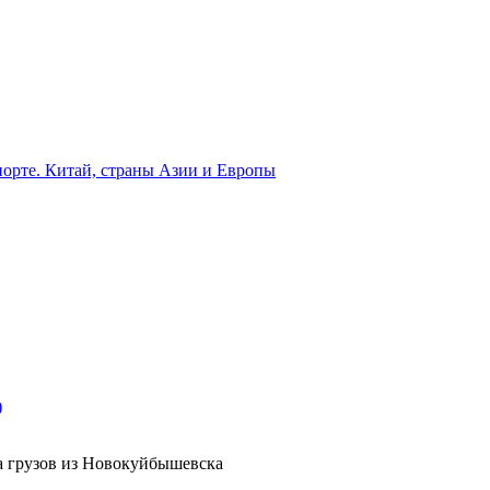
орте. Китай, страны Азии и Европы
)
а грузов из Новокуйбышевска