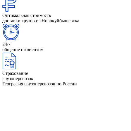
Оптимальная стоимость
доставки грузов из Новокуйбышевска
24/7
общение с клиентом
Страхование
грузоперевозок
География грузоперевозок по России
Анапа
Йошкар-Ола
Архангельск
Казань
Астрахань
Калининград
Барнаул
Керчь
Башкортостан
Киров
Белгород
Коми