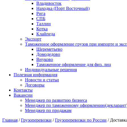
Владивосток
Находка (Порт Восточный)
Рига
СПБ
Таллин
Котка
Клайпеда
Экспорт
Таможенное оформление грузов при импорте и эксп
Шереметьево
Домодедово
Внуково
Таможенное оформление для физ. лиц
Индивидуальные решения
Полезная информация
Новости и статьи
Договоры
Контакты
Вакансии
Менеджер по развитию бизнеса
Менеджер по таможенному оформлению(декларант
Менеджер по продажам
Главная
/
Грузоперевозки
/
Грузоперевозки по России
/
Доставк