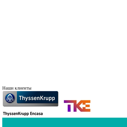
Брянск
Краснодар
Великий Новгород
Красноярск
Владивосток
Курск
Владикавказ
Лесосибирск
Волгоград
Липецк
Воронеж
Махачкала
Дальний Восток
Новосибирск
Евпатория
Норильск
Екатеринбург
Оренбург
Елец
Орск
Забайкальск
Пермь
Иркутск
Петропавловск-Камчат
Иваново
Печоры
Ижевск
Ростов-на-Дону
Наши клиенты