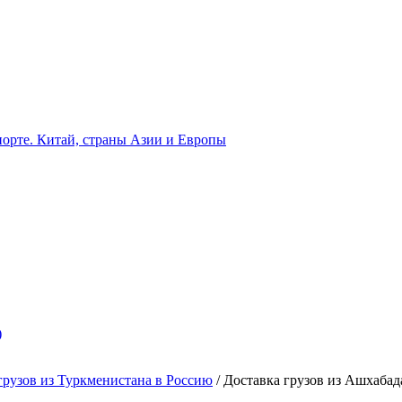
орте. Китай, страны Азии и Европы
)
грузов из Туркменистана в Россию
/
Доставка грузов из Ашхабад