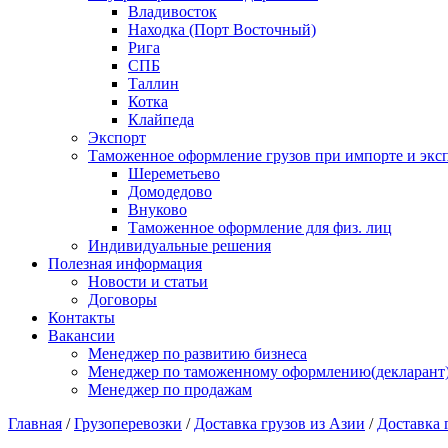
Владивосток
Находка (Порт Восточный)
Рига
СПБ
Таллин
Котка
Клайпеда
Экспорт
Таможенное оформление грузов при импорте и эксп
Шереметьево
Домодедово
Внуково
Таможенное оформление для физ. лиц
Индивидуальные решения
Полезная информация
Новости и статьи
Договоры
Контакты
Вакансии
Менеджер по развитию бизнеса
Менеджер по таможенному оформлению(декларант
Менеджер по продажам
Главная
/
Грузоперевозки
/
Доставка грузов из Азии
/
Доставка 