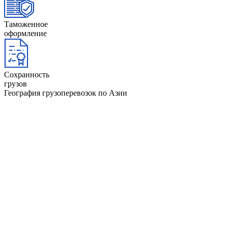
Таможенное
оформление
Сохранность
грузов
География грузоперевозок по Азии
Афганистан
Йемен
ОАЭ
Бангладеш
Камбоджа
Оман
Бахрейн
Катар
Пакиста
Бруней
Кипр
Саудовс
Бутан
Китай
Сингап
Вьетнам
Кувейт
Таджики
Гонконг
Лаос
Тайвань
Египет
Ливан
Тайланд
Индия
Малайзия
Туркмен
Индонезия
Мальдивы
Филипп
Иордания
Монголия
Шри-Ла
Ирак
Мьянма
Южная 