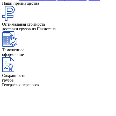
Наши преимущества
Оптимальная стоимость
доставки грузов из Пакистана
Таможенное
оформление
Сохранность
грузов
География перевозок
ОАЭ
Афганистан
Йемен
Оман
Бангладеш
Камбоджа
Пакиста
Бахрейн
Катар
Саудовс
Бруней
Кипр