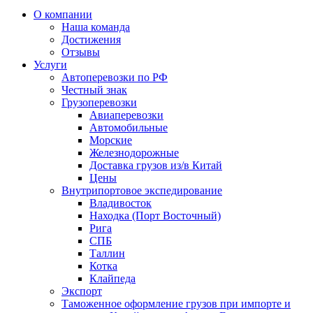
О компании
Наша команда
Достижения
Отзывы
Услуги
Автоперевозки по РФ
Честный знак
Грузоперевозки
Авиаперевозки
Автомобильные
Морские
Железнодорожные
Доставка грузов из/в Китай
Цены
Внутрипортовое экспедирование
Владивосток
Находка (Порт Восточный)
Рига
СПБ
Таллин
Котка
Клайпеда
Экспорт
Таможенное оформление грузов при импорте и