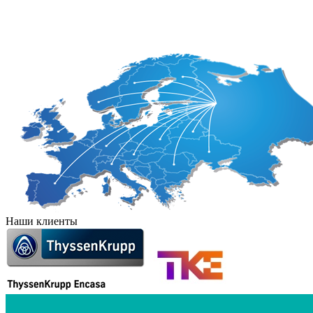
Ирак
Мьянма
Южная 
Иран
Непал
Япония
Наши клиенты