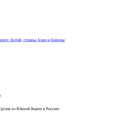
орте. Китай, страны Азии и Европы
)
грузов из Южной Кореи в Россию