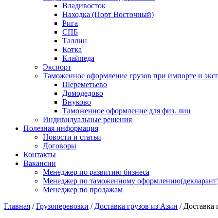
Владивосток
Находка (Порт Восточный)
Рига
СПБ
Таллин
Котка
Клайпеда
Экспорт
Таможенное оформление грузов при импорте и эксп
Шереметьево
Домодедово
Внуково
Таможенное оформление для физ. лиц
Индивидуальные решения
Полезная информация
Новости и статьи
Договоры
Контакты
Вакансии
Менеджер по развитию бизнеса
Менеджер по таможенному оформлению(декларант
Менеджер по продажам
Главная
/
Грузоперевозки
/
Доставка грузов из Азии
/
Доставка 