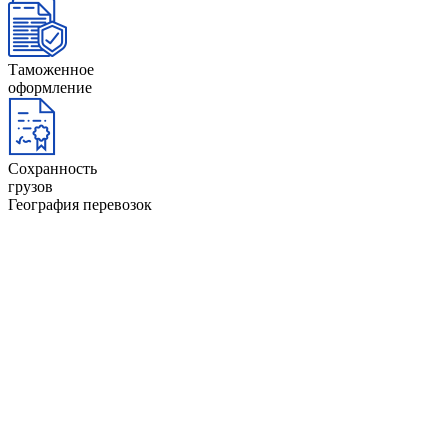
Таможенное
оформление
Сохранность
грузов
География перевозок
Афганистан
Йемен
ОАЭ
Бангладеш
Камбоджа
Оман
Бахрейн
Катар
Пакиста
Бруней
Кипр
Саудовс
Бутан
Китай
Сингап
Вьетнам
Кувейт
Таджики
Гонконг
Лаос
Тайвань
Египет
Ливан
Тайланд
Индия
Малайзия
Туркмен
Индонезия
Мальдивы
Филипп
Иордания
Монголия
Шри-Ла