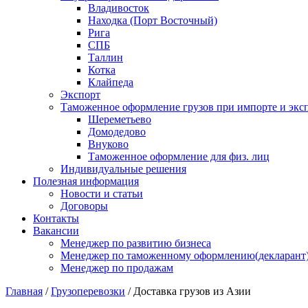
Владивосток
Находка (Порт Восточный)
Рига
СПБ
Таллин
Котка
Клайпеда
Экспорт
Таможенное оформление грузов при импорте и эксп
Шереметьево
Домодедово
Внуково
Таможенное оформление для физ. лиц
Индивидуальные решения
Полезная информация
Новости и статьи
Договоры
Контакты
Вакансии
Менеджер по развитию бизнеса
Менеджер по таможенному оформлению(декларант
Менеджер по продажам
Главная
/
Грузоперевозки
/
Доставка грузов из Азии