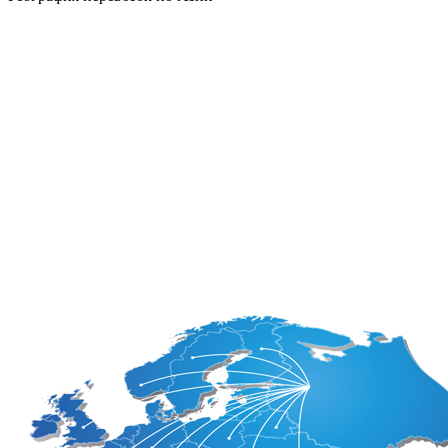
Афганистан
Йемен
ОАЭ
Бангладеш
Камбоджа
Оман
Бахрейн
Катар
Пакиста
Бруней
Кипр
Саудовс
Бутан
Китай
Сингап
Вьетнам
Кувейт
Таджики
Гонконг
Лаос
Тайвань
Египет
Ливан
Тайланд
Индия
Малайзия
Туркмен
Индонезия
Мальдивы
Филипп
Иордания
Монголия
Шри-Ла
Ирак
Мьянма
Южная 
Иран
Непал
Япония