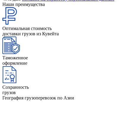
Наши преимущества
Оптимальная стоимость
доставки грузов из Кувейта
Таможенное
оформление
Сохранность
грузов
География грузоперевозок по Азии
ОАЭ
Афганистан
Йемен
Оман
Бангладеш
Камбоджа
Пакиста
Бахрейн
Катар
Саудовс